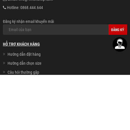
Hotline:
0868.444.644
Đăng ký nhận email khuyến mãi
ĐĂNG KÝ
HỖ TRỢ KHÁCH HÀNG
Hướng dẫn đặt hàng
Hướng dẫn chọn size
Câu hỏi thường gặp
Chính sách khách VIP
Thanh toán - Giao hàng
Chính sách đổi hàng
Chính sách bảo mật
Chính sách cookie
HỆ THỐNG CỬA HÀNG