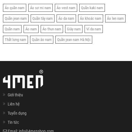
Áo quần nam
Áo sơ mi nam
Áo vest nam
Quần kaki nam
Quần jean nam
Quần tây nam
Áo da nam
Áo khoác nam
Áo len nam
Quần nam
Áo nam
Áo thun nam
Giày nam
Ví da nam
Thắt lưng nam
Quần áo nam
Quần jean nam Hà Nội
Giới thiệu
Liên hệ
Tuyển dụng
Tin tức
Email:
info@4menshop.com