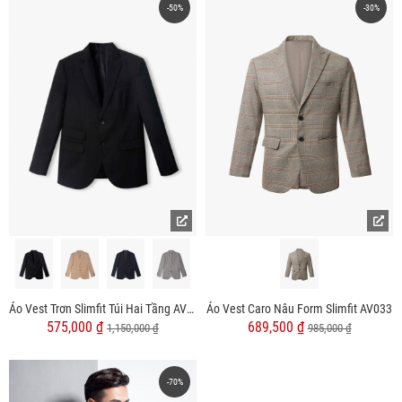
-50%
-30%
Áo Vest Trơn Slimfit Túi Hai Tầng AV039
Áo Vest Caro Nâu Form Slimfit AV033
575,000 ₫
689,500 ₫
1,150,000 ₫
985,000 ₫
-70%