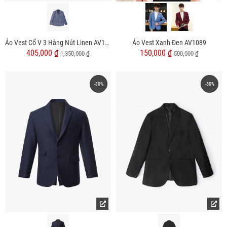
Áo Vest Cổ V 3 Hàng Nút Linen AV1137 Màu Xanh Đen
Áo Vest Xanh Đen AV1089
405,000 ₫
150,000 ₫
1,350,000 ₫
500,000 ₫
-30%
-30%
-50%
-50%