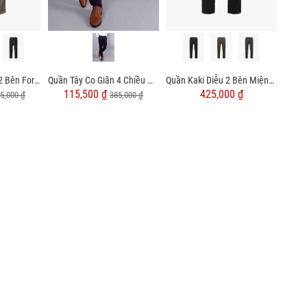
Quần Tây Sidetab 2 Bên Form Regular QT068
Quần Tây Co Giãn 4 Chiều Màu Đỏ Mận QT110
Quần Kaki Diễu 2 Bên Miệng Túi Form Slimfit QK031
115,500 ₫
425,000 ₫
5,000 ₫
385,000 ₫