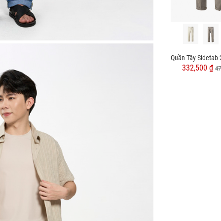
Quần Tây Sọc Túi Nắp Sau Form Slimfit QT061
Quần Tây NAZAFU Slimfit QT1140
367,500 ₫
127,500 ₫
332,500 ₫
525,000 ₫
425,000 ₫
47