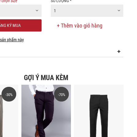
 chọn size
SỐ LƯỢNG
*
1
+ Thêm vào giỏ hàng
NG KÝ MUA
 sản phẩm này
GỢI Ý MUA KÈM
-30%
-30%
-70%
-70%