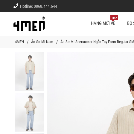
Hotline:
0868.444.644
Hot
HÀNG MỚI VỀ
BỘ 
4MEN
Áo Sơ Mi Nam
Áo Sơ Mi Seersucker Ngắn Tay Form Regular S