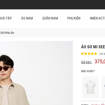
SƯU TẬP
ÁO NAM
QUẦN NAM
PHỤ KIỆN
4MEN ACT
M204 Màu Be
ÁO SƠ MI SE
(43 
375,
Giá bán:
MÀU KHÁC*