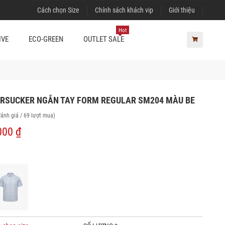
Cách chọn Size
Chính sách khách vip
Giới thiệu
Hot
IVE
ECO-GREEN
OUTLET SALE
ERSUCKER NGẮN TAY FORM REGULAR SM204 MÀU BE
đánh giá / 69 lượt mua)
000 ₫