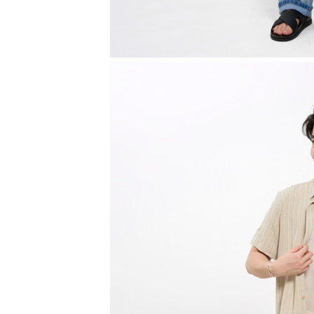
Quần Linen Trơn 1 Cơi Form Straight QK035
495,000 ₫