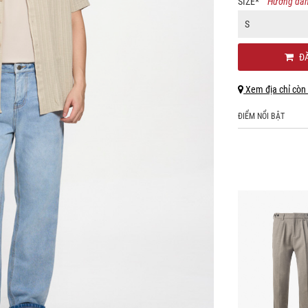
SIZE
*
Hướng dẫn
S
ĐĂ
Xem địa chỉ còn
ĐIỂM NỔI BẬT
-30%
-30%
-70%
-70%