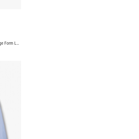
Áo Overshirt Vải Caro Flannel Thêu Heritage Form Loose SM167