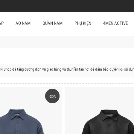
ẬP
ÁO NAM
QUẦN NAM
PHỤ KIỆN
4MEN ACTIVE
N Shop đã tăng cường dịch vụ giao hàng và thu tiền tận nơi để đảm bảo quyền lợi sử dụ
uyện của Thanh Hóa:
Huyện Quan Hóa, Huyện Quan Sơn, Huyện Bá Thước, Huyện Cẩm Thủy, Huyện Lang Chánh,
ên Định, Huyện Thọ Xuân, Huyện Hậu Lộc, Huyện Thiệu Hoá, Huyện Hoằng Hóa, Huyện Đ
-30%
-30%