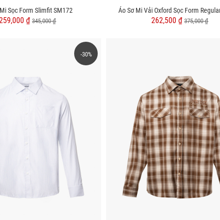
 Mi Sọc Form Slimfit SM172
Áo Sơ Mi Vải Oxford Sọc Form Regul
259,000 ₫
262,500 ₫
345,000 ₫
375,000 ₫
-30%