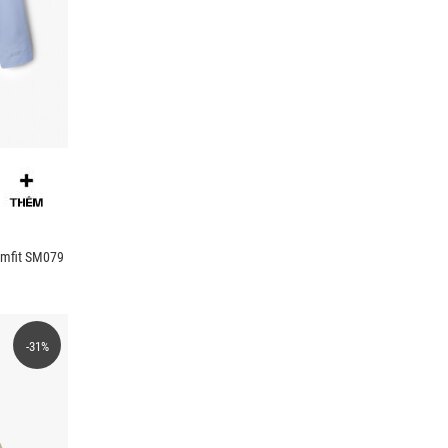
imfit SM079
-31%