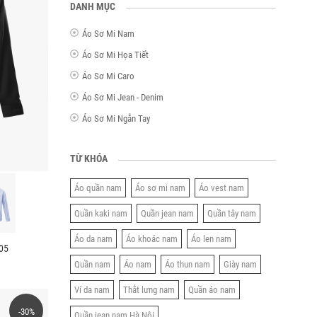
DANH MỤC
Áo Sơ Mi Nam
Áo Sơ Mi Họa Tiết
Áo Sơ Mi Caro
Áo Sơ Mi Jean - Denim
Áo Sơ Mi Ngắn Tay
TỪ KHÓA
Áo quần nam
Áo sơ mi nam
Áo vest nam
Quần kaki nam
Quần jean nam
Quần tây nam
Áo da nam
Áo khoác nam
Áo len nam
205
Quần nam
Áo nam
Áo thun nam
Giày nam
Ví da nam
Thắt lưng nam
Quần áo nam
-30%
Quần jean nam Hà Nội