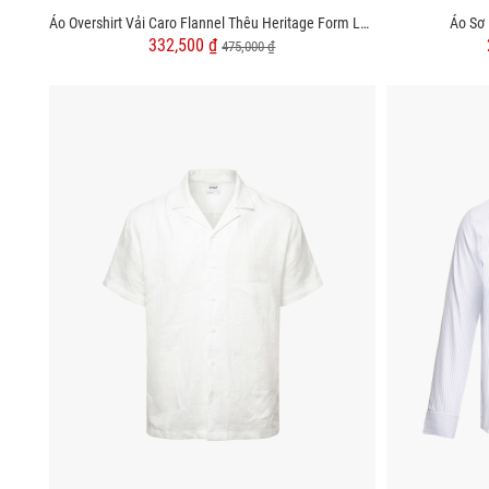
Áo Overshirt Vải Caro Flannel Thêu Heritage Form Loose SM166
Áo Sơ
332,500 ₫
475,000 ₫