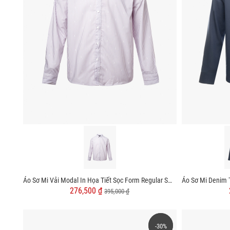
Áo Sơ Mi Vải Modal In Họa Tiết Sọc Form Regular SM169
276,500 ₫
395,000 ₫
-30%
-30%