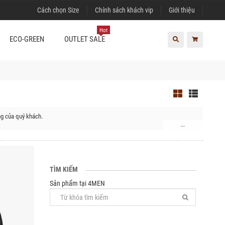
Cách chọn Size
Chính sách khách vip
Giới thiệu
Hot
ECO-GREEN
OUTLET SALE
ng của quý khách.
...
 Huyện Thạch Thành, Huyện Ngọc Lặc, Huyện Thường Xuân, Huyện Như Xuân,
ông Sơn, Huyện Triệu Sơn, Huyện Quảng Xương, Huyện Nông Cống, Huyện Tĩnh
TÌM KIẾM
Sản phẩm tại 4MEN