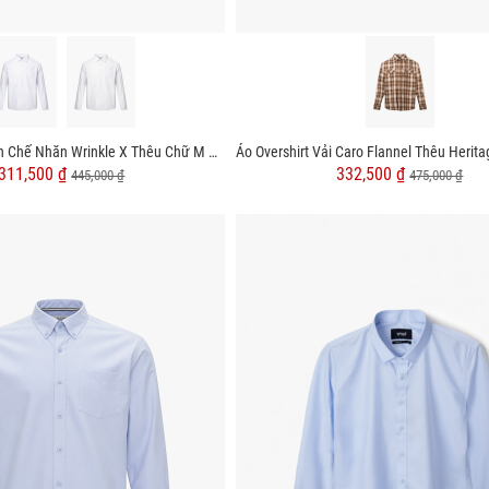
Áo Sơ Mi Sọc Hạn Chế Nhăn Wrinkle X Thêu Chữ M Form Tailored SM177
311,500 ₫
332,500 ₫
445,000 ₫
475,000 ₫