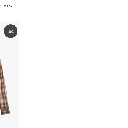
ar SM159
-30%