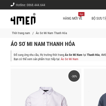
Hotline:
0868.444.644
Hot
HÀNG MỚI VỀ
BỘ SƯU T
Thời trang nam
Áo Sơ Mi Nam Thanh Hóa
ÁO SƠ MI NAM THANH HÓA
Để cung ứng nhu cầu, thị trường thời trang
Áo Sơ Mi Nam
tại
Thanh Hóa
, 4ME
Bạn có thể xem sản phẩm trực tiếp tại:
Áo Sơ Mi Nam
Shop thời trang 4MEN giao sản phẩm (Áo Sơ Mi Nam) tận nơi tại các quận/h
Thành phố Thanh Hóa, Thị xã Bỉm Sơn, Thị xã Sầm Sơn, Huyện Mường Lát, 
Huyện Như Thanh, Huyện Vĩnh Lộc, Huyện Hà Trung, Huyện Nga Sơn, Huyện Y
Gia
-30%
-30%