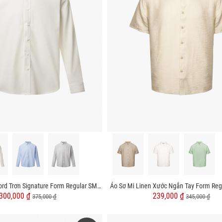
Áo Sơ Mi Vải Oxford Trơn Signature Form Regular SM157
Áo Sơ Mi Linen Xước Ngắn Tay Form Re
300,000 ₫
239,000 ₫
375,000 ₫
345,000 ₫