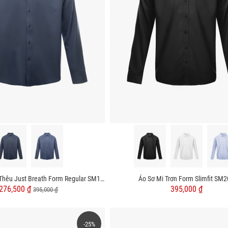
Áo Sơ Mi Denim Thêu Just Breath Form Regular SM196
Áo Sơ Mi Trơn Form Slimfit SM
276,500 ₫
395,000 ₫
395,000 ₫
-25%