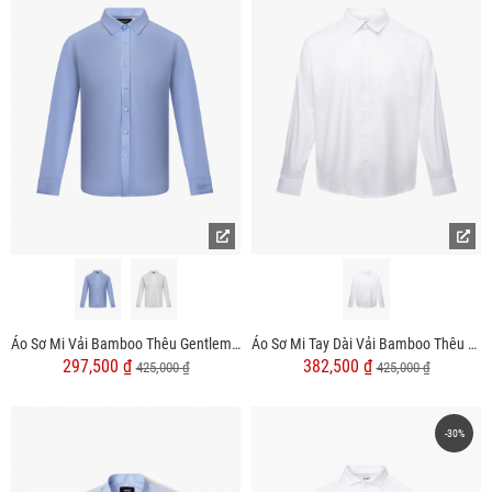
Áo Sơ Mi Vải Bamboo Thêu Gentlemen Ở Măng Séc Form Slimfit SM155
Áo Sơ Mi Tay Dài Vải Bamboo Thêu Chữ Liberty M Ở Vai Form Slimfit SM190
297,500 ₫
382,500 ₫
425,000 ₫
425,000 ₫
-30%