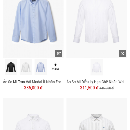
Áo Sơ Mi Trơn Vải Modal Ít Nhăn Form Slimfit SM079
Áo Sơ Mi Diễu Ly Hạn Chế Nhăn Wrinkle X Thêu Peakhour Form Slimfit SM187 Màu Trắng
385,000 ₫
311,500 ₫
445,000 ₫