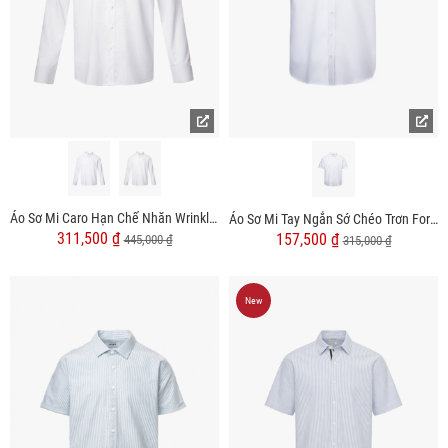
Áo Sơ Mi Caro Hạn Chế Nhăn Wrinkle X Thêu Logo M Ở Ngực Form Slimfit SM175
Áo Sơ Mi Tay Ngắn Sớ Chéo Trơn Form Regular SM178
311,500 ₫
157,500 ₫
445,000 ₫
315,000 ₫
New