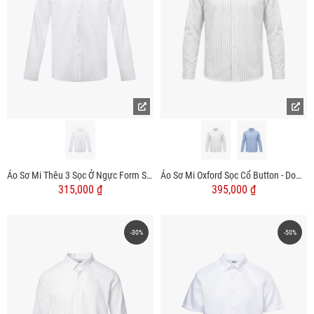
Áo Sơ Mi Thêu 3 Sọc Ở Ngực Form Slimfit SM163
Áo Sơ Mi Oxford Sọc Cổ Button - Down Form Regular SM207
315,000 ₫
395,000 ₫
-30%
-50%