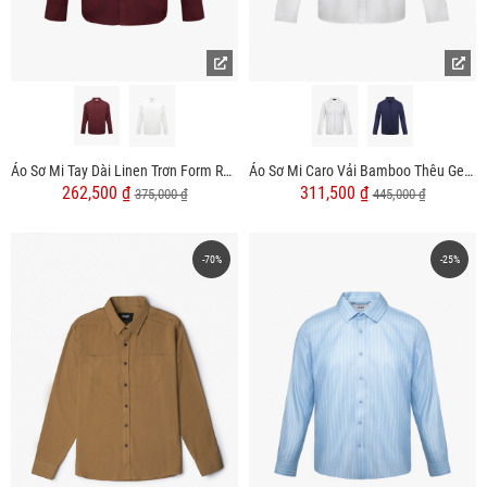
Áo Sơ Mi Tay Dài Linen Trơn Form Regular SM199
Áo Sơ Mi Caro Vải Bamboo Thêu Gentlemen Ở Lai Form Slimfit SM154
262,500 ₫
311,500 ₫
375,000 ₫
445,000 ₫
-70%
-25%