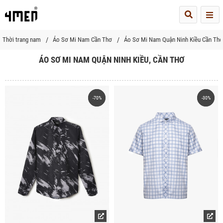
Me
Thời trang nam
Áo Sơ Mi Nam Cần Thơ
Áo Sơ Mi Nam Quận Ninh Kiều Cần Thơ
ÁO SƠ MI NAM QUẬN NINH KIỀU, CẦN THƠ
-70%
-70%
-30%
-30%