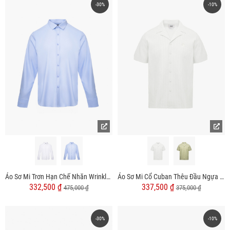
-30%
-10%
Áo Sơ Mi Trơn Hạn Chế Nhăn Wrinkle X Thêu Peakhour Form Slimfit SM181
Áo Sơ Mi Cổ Cuban Thêu Đầu Ngựa Form Regular SM200
332,500 ₫
337,500 ₫
475,000 ₫
375,000 ₫
-30%
-10%