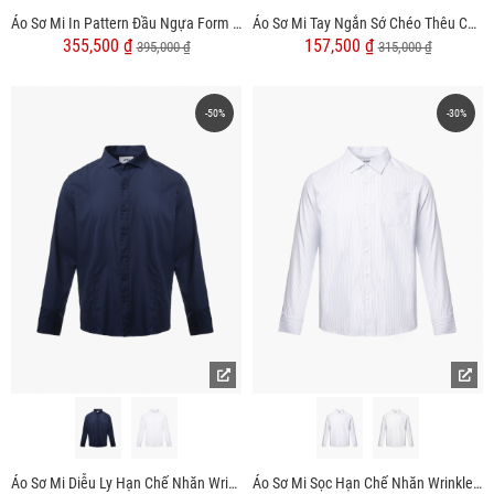
Áo Sơ Mi In Pattern Đầu Ngựa Form Regular SM201
Áo Sơ Mi Tay Ngắn Sớ Chéo Thêu Chữ 4M Form Regular SM179
355,500 ₫
157,500 ₫
395,000 ₫
315,000 ₫
-50%
-30%
Áo Sơ Mi Diễu Ly Hạn Chế Nhăn Wrinkle X Thêu Peakhour Form Slimfit SM182
Áo Sơ Mi Sọc Hạn Chế Nhăn Wrinkle X Thêu Chữ M Form Tailored SM177