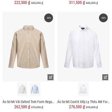
222,500 ₫
311,500 ₫
445,000 ₫
445,000 ₫
-30%
-30%
Áo Sơ Mi Vải Oxford Trơn Form Regular SM158
Áo Sơ Mi Cool-X Xếp Ly Thêu 4M Form Slimfit SM194
262,500 ₫
276,500 ₫
375,000 ₫
395,000 ₫