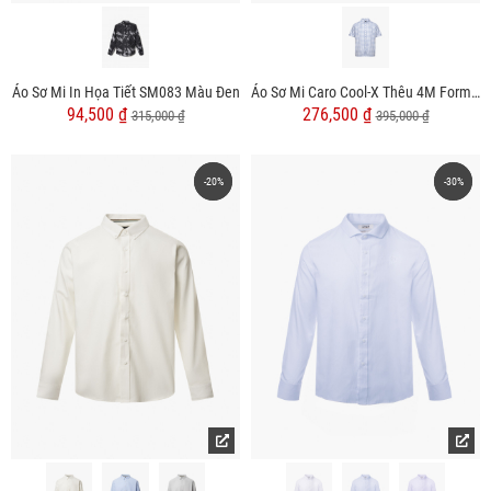
Áo Sơ Mi In Họa Tiết SM083 Màu Đen
Áo Sơ Mi Caro Cool-X Thêu 4M Form Regular SM193
94,500 ₫
276,500 ₫
315,000 ₫
395,000 ₫
-20%
-20%
-30%
-30%