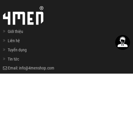
Giới thiệu
Liên hệ
Tuyển dụng
Tin tức
Email:
info@4menshop.com
Hotline:
0868.444.644
Đăng ký nhận email khuyến mãi
ĐĂNG KÝ
HỖ TRỢ KHÁCH HÀNG
Hướng dẫn đặt hàng