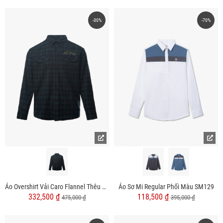
-30%
-70%
Áo Overshirt Vải Caro Flannel Thêu Heritage Form Loose SM166
Áo Sơ Mi Regular Phối Màu SM129
332,500 ₫
118,500 ₫
475,000 ₫
395,000 ₫