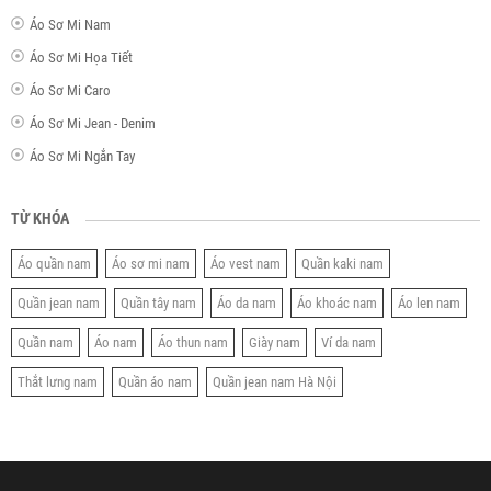
Áo Sơ Mi Nam
Áo Sơ Mi Họa Tiết
Áo Sơ Mi Caro
Áo Sơ Mi Jean - Denim
Áo Sơ Mi Ngắn Tay
TỪ KHÓA
Áo quần nam
Áo sơ mi nam
Áo vest nam
Quần kaki nam
Quần jean nam
Quần tây nam
Áo da nam
Áo khoác nam
Áo len nam
Quần nam
Áo nam
Áo thun nam
Giày nam
Ví da nam
Thắt lưng nam
Quần áo nam
Quần jean nam Hà Nội