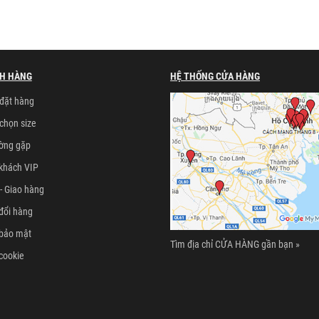
H HÀNG
HỆ THỐNG CỬA HÀNG
đặt hàng
chọn size
ường gặp
khách VIP
- Giao hàng
đổi hàng
 bảo mật
Tìm địa chỉ CỬA HÀNG gần bạn »
cookie