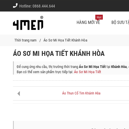
Hotline:
0868.444.644
Hot
HÀNG MỚI VỀ
BỘ SƯU T
Thời trang nam
Áo Sơ Mi Họa Tiết Khánh Hòa
ÁO SƠ MI HỌA TIẾT KHÁNH HÒA
Để cung ứng nhu cầu, thị trường thời trang
Áo Sơ Mi Họa Tiết
tại
Khánh Hòa
,
Bạn có thể xem sản phẩm trực tiếp tại:
Áo Sơ Mi Họa Tiết
Shop thời trang 4MEN giao sản phẩm (Áo Sơ Mi Họa Tiết) tận nơi tại các qu
Thành phố Nha Trang, Huyện Vạn Ninh, Thị Xã Ninh Hòa, Huyện Diên Khánh,
Áo Thun Cổ Tim Khánh Hòa