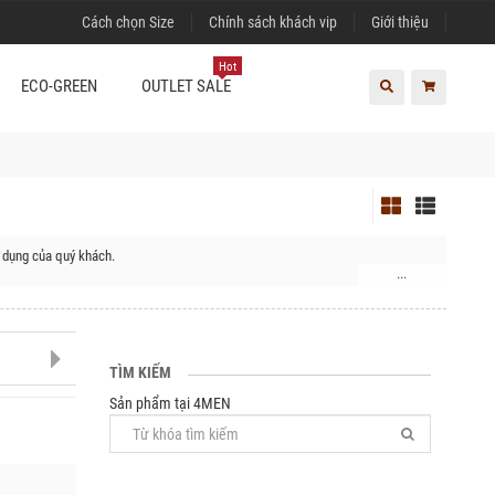
Cách chọn Size
Chính sách khách vip
Giới thiệu
Hot
ECO-GREEN
OUTLET SALE
 dụng của quý khách.
...
m Lâm
TÌM KIẾM
Sản phẩm tại 4MEN