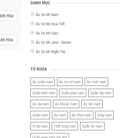
DANH MỤC
Áo Sơ Mi Nam
hánh Hòa
Áo Sơ Mi Họa Tiết
Áo Sơ Mi Caro
ánh Hòa
Áo Sơ Mi Jean - Denim
Áo Sơ Mi Ngắn Tay
TỪ KHÓA
Áo quần nam
Áo sơ mi nam
Áo vest nam
Quần kaki nam
Quần jean nam
Quần tây nam
Áo da nam
Áo khoác nam
Áo len nam
Quần nam
Áo nam
Áo thun nam
Giày nam
Ví da nam
Thắt lưng nam
Quần áo nam
Quần jean nam Hà Nội