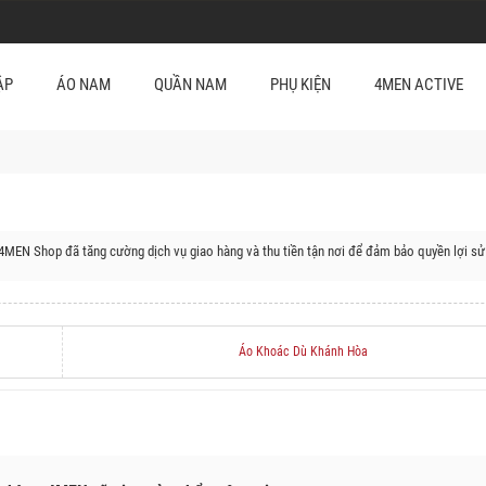
ẬP
ÁO NAM
QUẦN NAM
PHỤ KIỆN
4MEN ACTIVE
 4MEN Shop đã tăng cường dịch vụ giao hàng và thu tiền tận nơi để đảm bảo quyền lợi sử
ận/huyện của Khánh Hòa:
 Thành Phố Cam Ranh, Huyện Khánh Vĩnh, Huyện Khánh Sơn, Huyện Trường Sa, Huyện Ca
Áo Khoác Dù Khánh Hòa