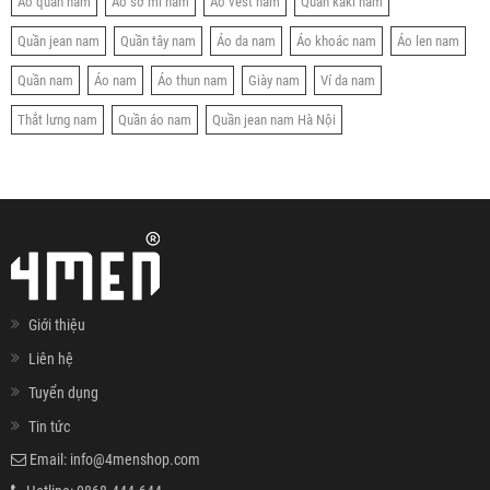
Áo quần nam
Áo sơ mi nam
Áo vest nam
Quần kaki nam
Quần jean nam
Quần tây nam
Áo da nam
Áo khoác nam
Áo len nam
Quần nam
Áo nam
Áo thun nam
Giày nam
Ví da nam
Thắt lưng nam
Quần áo nam
Quần jean nam Hà Nội
Giới thiệu
Liên hệ
Tuyển dụng
Tin tức
Email:
info@4menshop.com