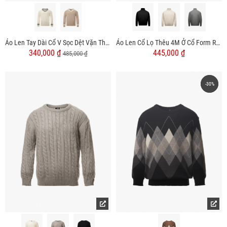
Áo Len Tay Dài Cổ V Sọc Dệt Vặn Thừng Form Regular AL013
Áo Len Cổ Lọ Thêu 4M Ở Cổ Form Regular AL015
340,000 ₫
445,000 ₫
485,000 ₫
-30%
-30%