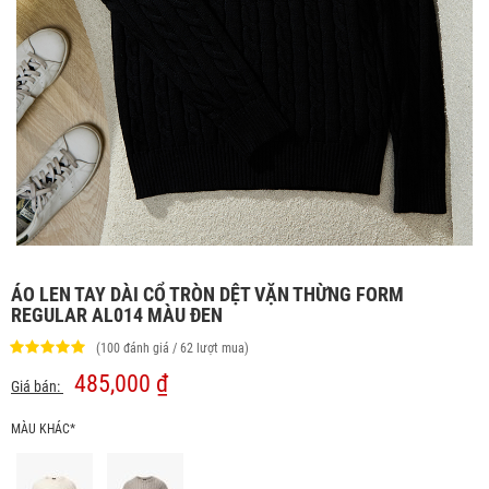
ÁO LEN TAY DÀI CỔ TRÒN DỆT VẶN THỪNG FORM
REGULAR AL014 MÀU ĐEN
(100 đánh giá / 62 lượt mua)
485,000 ₫
Giá bán:
MÀU KHÁC*