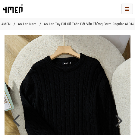
Me
4MEN
Áo Len Nam
Áo Len Tay Dài Cổ Tròn Dệt Vặn Thừng Form Regular AL01