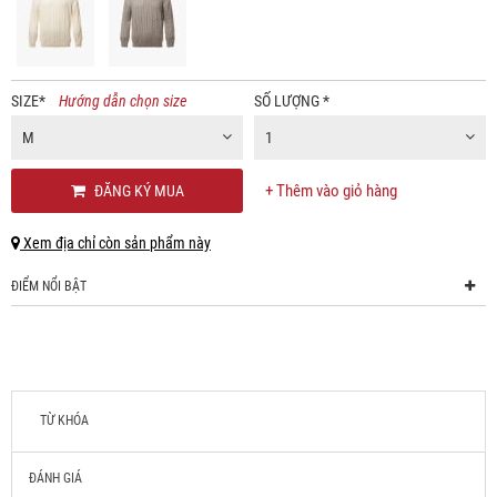
SIZE
*
Hướng dẫn chọn size
SỐ LƯỢNG
*
M
1
+ Thêm vào giỏ hàng
ĐĂNG KÝ MUA
Xem địa chỉ còn sản phẩm này
ĐIỂM NỔI BẬT
TỪ KHÓA
ĐÁNH GIÁ