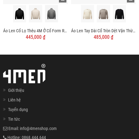
Áo Len Tay Dài Cổ Tròn Dệt Vặn Thừng Form Regular AL014
Áo Len Cổ Lọ Thêu 4M Ở Cổ Form Regular AL015
485,000 ₫
445,000 ₫
Giới thiệu
Liên hệ
Tuyển dụng
Tin tức
Email:
info@4menshop.com
Hotline:
0868.444.644