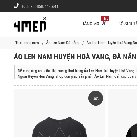
Hotline:
0868.444.644
Hot
HÀNG MỚI VỀ
BỘ SƯU T
Thời trang nam
Áo Len Nam Đà Nẵng
Áo Len Nam Huyện Hoà Vang Đà
ÁO LEN NAM HUYỆN HOÀ VANG, ĐÀ NẴN
Để cung ứng nhu cầu, thị trường thời trang
Áo Len Nam
tại
Huyện Hoà Vang,
Ngoài
Huyện Hoà Vang
, shop còn giao sản phẩm
Áo Len Nam
đến các quận/
Quận Cẩm Lệ, Quận Hải Châu, Quận Thanh Khê, Quận Sơn Trà, Quận Ngũ Hành
-30%
-30%