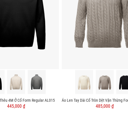
 Thêu 4M Ở Cổ Form Regular AL015
445,000 ₫
485,000 ₫