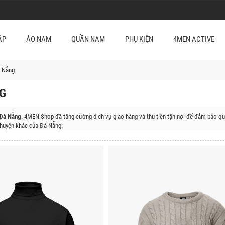
ẬP
ÁO NAM
QUẦN NAM
PHỤ KIỆN
4MEN ACTIVE
 Nẵng
G
 Đà Nẵng
. 4MEN Shop đã tăng cường dịch vụ giao hàng và thu tiền tận nơi để đảm bảo qu
huyện khác của Đà Nẵng:
 Sơn, Quận Liên Chiểu, Huyện Hoàng Sa