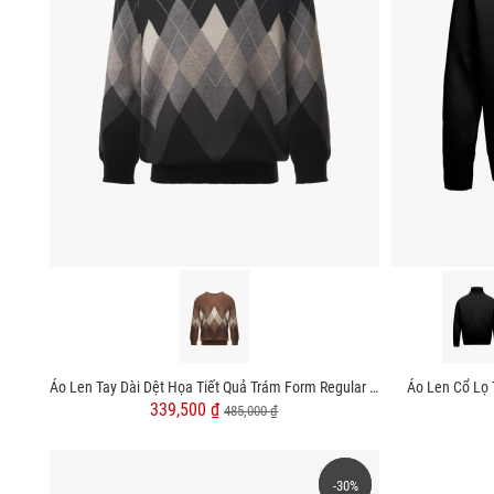
Áo Len Tay Dài Dệt Họa Tiết Quả Trám Form Regular AL012
Áo Len Cổ Lọ
339,500 ₫
485,000 ₫
-30%
-30%