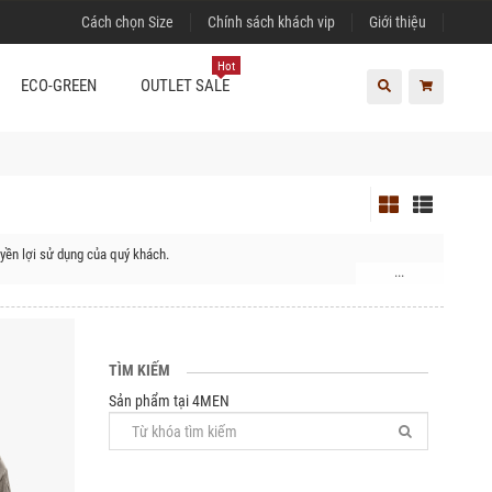
Cách chọn Size
Chính sách khách vip
Giới thiệu
Hot
ECO-GREEN
OUTLET SALE
yền lợi sử dụng của quý khách.
...
TÌM KIẾM
Sản phẩm tại 4MEN