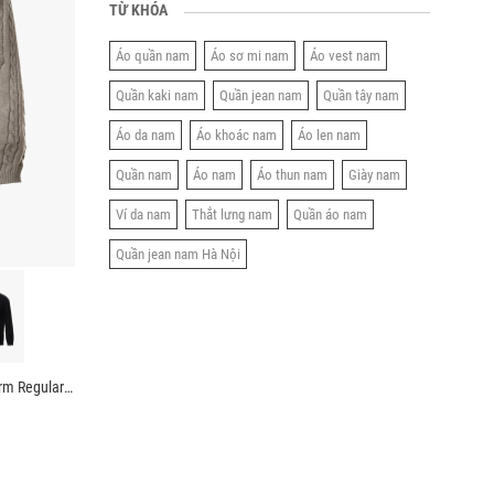
TỪ KHÓA
Áo quần nam
Áo sơ mi nam
Áo vest nam
Quần kaki nam
Quần jean nam
Quần tây nam
Áo da nam
Áo khoác nam
Áo len nam
Quần nam
Áo nam
Áo thun nam
Giày nam
Ví da nam
Thắt lưng nam
Quần áo nam
Quần jean nam Hà Nội
Áo Len Tay Dài Cổ Tròn Dệt Vặn Thừng Form Regular AL014