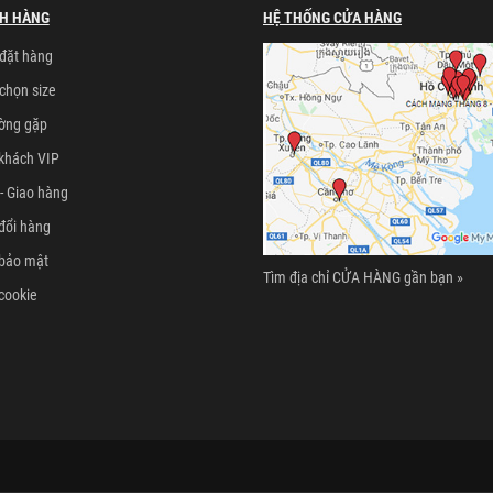
H HÀNG
HỆ THỐNG CỬA HÀNG
đặt hàng
chọn size
ường gặp
khách VIP
- Giao hàng
đổi hàng
 bảo mật
Tìm địa chỉ CỬA HÀNG gần bạn »
cookie