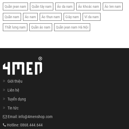
Quần jean nam
Quần tây nam
Áo da nam
Áo khoác nam
Áo len nam
Quần nam
Áo nam
Áo thun nam
Giày nam
Ví da nam
Thắt lưng nam
Quần áo nam
Quần jean nam Hà Nội
Giới thiệu
Liên hệ
Tuyển dụng
Tin tức
Email:
info@4menshop.com
Hotline:
0868.444.644