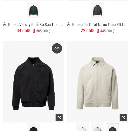
Áo Khoác Varsity Phối Bo Sọc Thêu 4MEN Tennis Club Form Regular AK059
Áo Khoác Dù Trượt Nước Thêu 3D Logo 4M Form Regular AK069
342,500 ₫
222,500 ₫
685,000 ₫
445,000 ₫
-50%
-50%