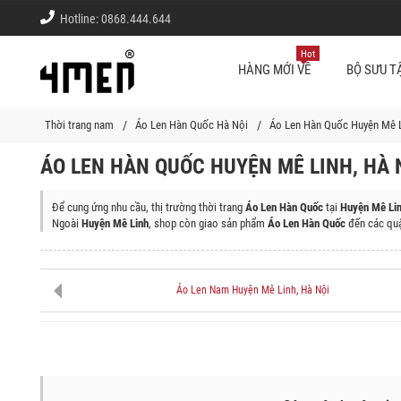
Hotline:
0868.444.644
Hot
HÀNG MỚI VỀ
BỘ SƯU T
Thời trang nam
Áo Len Hàn Quốc Hà Nội
Áo Len Hàn Quốc Huyện Mê L
ÁO LEN HÀN QUỐC HUYỆN MÊ LINH, HÀ 
Để cung ứng nhu cầu, thị trường thời trang
Áo Len Hàn Quốc
tại
Huyện Mê Lin
Ngoài
Huyện Mê Linh
, shop còn giao sản phẩm
Áo Len Hàn Quốc
đến các quậ
Quận Ba Đình, Quận Tây Hồ, Quận Hoàn Kiếm, Quận Hai Bà Trưng, Quận Đống
Bắc Từ Liêm, Quận Long Biên, Quận Hoàng Mai, Thị Xã Sơn Tây, Huyện Ba V
Huyện Phú Xuyên
Áo Len Nam Huyện Mê Linh, Hà Nội