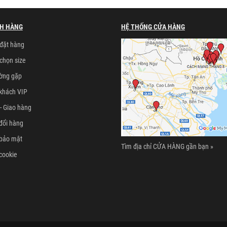
H HÀNG
HỆ THỐNG CỬA HÀNG
đặt hàng
chọn size
ường gặp
khách VIP
- Giao hàng
đổi hàng
 bảo mật
Tìm địa chỉ CỬA HÀNG gần bạn »
cookie