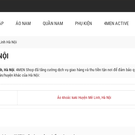
ẬP
ÁO NAM
QUẦN NAM
PHỤ KIỆN
4MEN ACTIVE
inh Hà Nội
NỘI
h, Hà Nội
. 4MEN Shop đã tăng cường dịch vụ giao hàng và thu tiền tận nơi để đảm bảo q
n/huyện khác của Hà Nội:
 Đa, Quận Thanh Xuân, Quận Cầu Giấy, Huyện Sóc Sơn, Huyện Đông Anh, Huyện Gia Lâm
ì, Huyện Chương Mỹ, Huyện Đan Phượng, Huyện Mỹ Đức, Huyện Phúc Thọ, Huyện Quốc Oai
Áo khoác kaki Huyện Mê Linh, Hà Nội