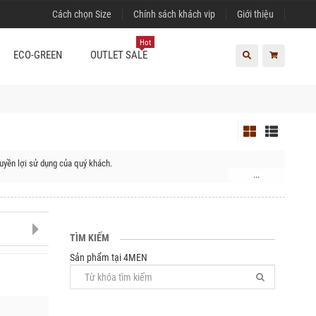
Cách chọn Size
Chính sách khách vip
Giới thiệu
Hot
ECO-GREEN
OUTLET SALE
uyền lợi sử dụng của quý khách.
...
, Huyện Hoài Đức, Huyện Thanh Trì, Quận Hà Đông, Quận Nam Từ Liêm, Quận
, Huyện Thạch Thất, Huyện Thanh Oai, Huyện Thường Tín, Huyện Ứng Hòa,
TÌM KIẾM
Sản phẩm tại 4MEN