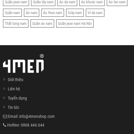
Quần jean nam
Quần tây nam
Áo da nam
Áo khoác nam
Áo len nam
Quần nam
Áo nam
Áo thun nam
Giày nam
Ví da nam
Thắt lưng nam
Quần áo nam
Quần jean nam Hà Nội
Giới thiệu
Liên hệ
Tuyển dụng
Tin tức
Email:
info@4menshop.com
Hotline:
0868.444.644