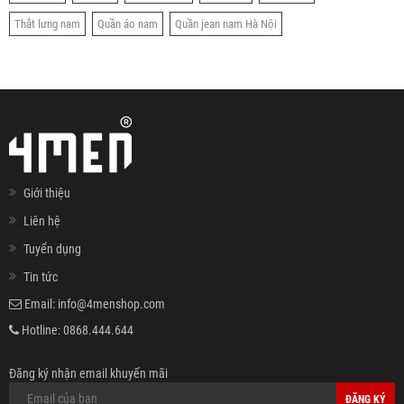
Thắt lưng nam
Quần áo nam
Quần jean nam Hà Nội
Giới thiệu
Liên hệ
Tuyển dụng
Tin tức
Email:
info@4menshop.com
Hotline:
0868.444.644
Đăng ký nhận email khuyến mãi
ĐĂNG KÝ