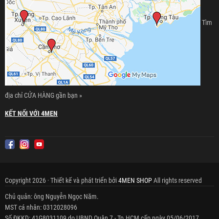
Tìm
địa chỉ CỬA HÀNG gần bạn »
KẾT NỐI VỚI 4MEN
Copyright 2026 · Thiết kế và phát triển bởi
4MEN SHOP
All rights reserved
Chủ quản: ông Nguyễn Ngọc Năm.
MST cá nhân: 0312028096
Số ĐKKD: 41G8031109 do UBND Quận 7 - Tp.HCM cấp ngày 05/06/2017