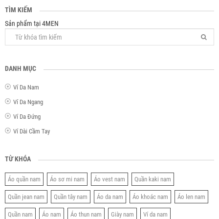
TÌM KIẾM
Sản phẩm tại 4MEN
DANH MỤC
Ví Da Nam
Ví Da Ngang
Ví Da Đứng
Ví Dài Cầm Tay
TỪ KHÓA
Áo quần nam
Áo sơ mi nam
Áo vest nam
Quần kaki nam
Quần jean nam
Quần tây nam
Áo da nam
Áo khoác nam
Áo len nam
Quần nam
Áo nam
Áo thun nam
Giày nam
Ví da nam