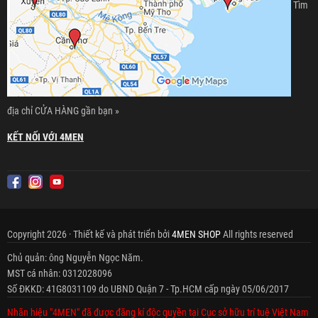
Tìm
địa chỉ CỬA HÀNG gần bạn »
KẾT NỐI VỚI 4MEN
Copyright 2026 · Thiết kế và phát triển bởi
4MEN SHOP
All rights reserved
Chủ quản: ông Nguyễn Ngọc Năm.
MST cá nhân: 0312028096
Số ĐKKD: 41G8031109 do UBND Quận 7 - Tp.HCM cấp ngày 05/06/2017
Nhãn hiệu "4MEN" đã được đăng kí độc quyền tại Cục sở hữu trí tuệ Việt Nam