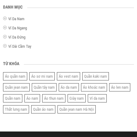
DANH MỤC
Ví Da Nam
Ví Da Ngang
Ví Da Đứng
Ví Dài Cầm Tay
TỪ KHÓA
Áo quần nam
Áo sơ mi nam
Áo vest nam
Quần kaki nam
Quần jean nam
Quần tây nam
Áo da nam
Áo khoác nam
Áo len nam
Quần nam
Áo nam
Áo thun nam
Giày nam
Ví da nam
Thắt lưng nam
Quần áo nam
Quần jean nam Hà Nội