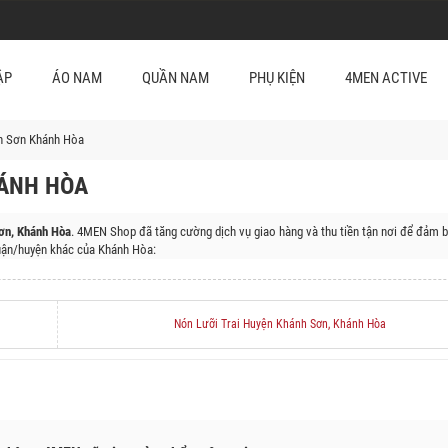
ẬP
ÁO NAM
QUẦN NAM
PHỤ KIỆN
4MEN ACTIVE
h Sơn Khánh Hòa
HÁNH HÒA
ơn, Khánh Hòa
. 4MEN Shop đã tăng cường dịch vụ giao hàng và thu tiền tận nơi để đảm b
ận/huyện khác của Khánh Hòa:
 Thành Phố Cam Ranh, Huyện Khánh Vĩnh, Huyện Trường Sa, Huyện Cam Lâm
Nón Lưỡi Trai Huyện Khánh Sơn, Khánh Hòa