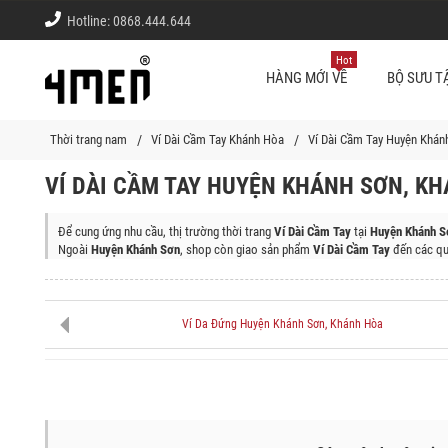
Hotline:
0868.444.644
Hot
HÀNG MỚI VỀ
BỘ SƯU T
Thời trang nam
Ví Dài Cầm Tay Khánh Hòa
Ví Dài Cầm Tay Huyện Khán
VÍ DÀI CẦM TAY HUYỆN KHÁNH SƠN, K
Để cung ứng nhu cầu, thị trường thời trang
Ví Dài Cầm Tay
tại
Huyện Khánh S
Ngoài
Huyện Khánh Sơn
, shop còn giao sản phẩm
Ví Dài Cầm Tay
đến các qu
Thành phố Nha Trang, Huyện Vạn Ninh, Thị Xã Ninh Hòa, Huyện Diên Khánh,
Ví Da Đứng Huyện Khánh Sơn, Khánh Hòa