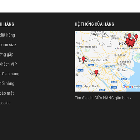
H HÀNG
HỆ THỐNG CỬA HÀNG
đặt hàng
chọn size
ường gặp
khách VIP
- Giao hàng
đổi hàng
 bảo mật
Tìm địa chỉ CỬA HÀNG gần bạn »
cookie