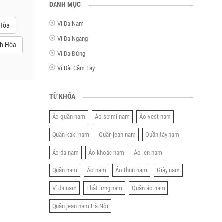
DANH MỤC
Ví Da Nam
 Hòa
Ví Da Ngang
nh Hòa
Ví Da Đứng
Ví Dài Cầm Tay
TỪ KHÓA
Áo quần nam
Áo sơ mi nam
Áo vest nam
Quần kaki nam
Quần jean nam
Quần tây nam
Áo da nam
Áo khoác nam
Áo len nam
Quần nam
Áo nam
Áo thun nam
Giày nam
Ví da nam
Thắt lưng nam
Quần áo nam
Quần jean nam Hà Nội