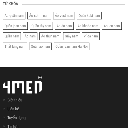
TỪ KHÓA
Áo quần nam
Áo sơ mi nam
Áo vest nam
Quần kaki nam
Quần jean nam
Quần tây nam
Áo da nam
Áo khoác nam
Áo len nam
Quần nam
Áo nam
Áo thun nam
Giày nam
Ví da nam
Thắt lưng nam
Quần áo nam
Quần jean nam Hà Nội
Giới thiệu
Liên hệ
Tuyển dụng
Tin tức