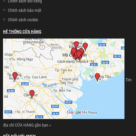
Chính sách đổi hàng
Chính sách bảo mật
Chính sách cookie
HỆ THỐNG CỬA HÀNG
Tìm
địa chỉ CỬA HÀNG gần bạn »