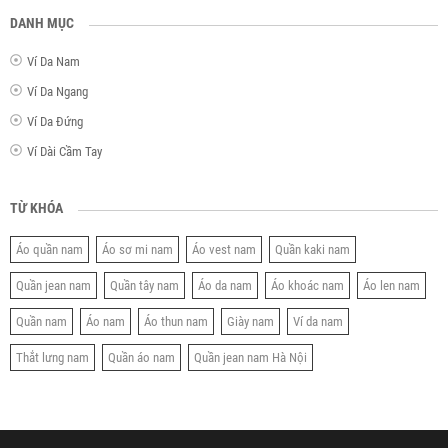
DANH MỤC
Ví Da Nam
Ví Da Ngang
Ví Da Đứng
Ví Dài Cầm Tay
TỪ KHÓA
Áo quần nam
Áo sơ mi nam
Áo vest nam
Quần kaki nam
Quần jean nam
Quần tây nam
Áo da nam
Áo khoác nam
Áo len nam
Quần nam
Áo nam
Áo thun nam
Giày nam
Ví da nam
Thắt lưng nam
Quần áo nam
Quần jean nam Hà Nội