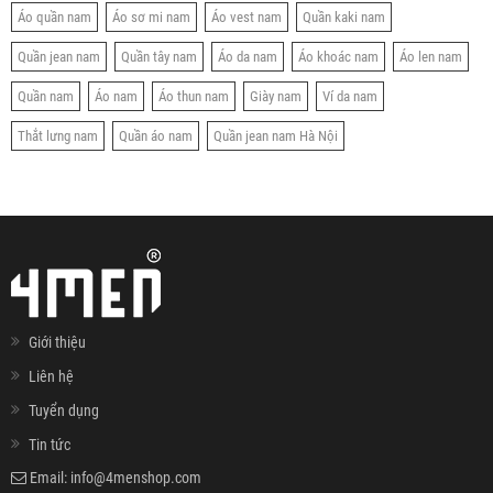
Áo quần nam
Áo sơ mi nam
Áo vest nam
Quần kaki nam
Quần jean nam
Quần tây nam
Áo da nam
Áo khoác nam
Áo len nam
Quần nam
Áo nam
Áo thun nam
Giày nam
Ví da nam
Thắt lưng nam
Quần áo nam
Quần jean nam Hà Nội
Giới thiệu
Liên hệ
Tuyển dụng
Tin tức
Email:
info@4menshop.com