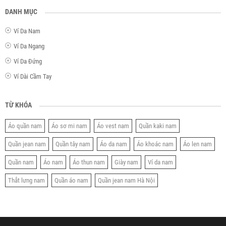
DANH MỤC
Ví Da Nam
Ví Da Ngang
Ví Da Đứng
Ví Dài Cầm Tay
TỪ KHÓA
Áo quần nam
Áo sơ mi nam
Áo vest nam
Quần kaki nam
Quần jean nam
Quần tây nam
Áo da nam
Áo khoác nam
Áo len nam
Quần nam
Áo nam
Áo thun nam
Giày nam
Ví da nam
Thắt lưng nam
Quần áo nam
Quần jean nam Hà Nội