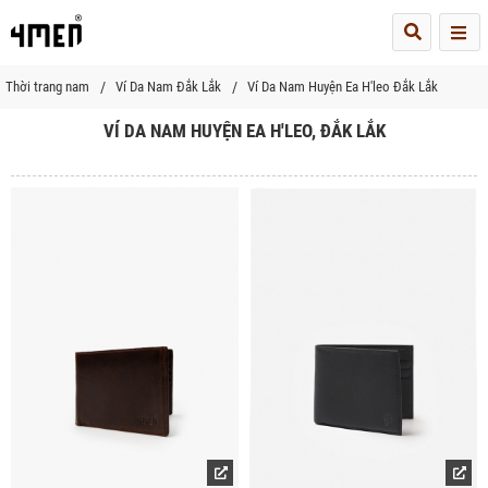
Me
Thời trang nam
Ví Da Nam Đắk Lắk
Ví Da Nam Huyện Ea H'leo Đắk Lắk
VÍ DA NAM HUYỆN EA H'LEO, ĐẮK LẮK