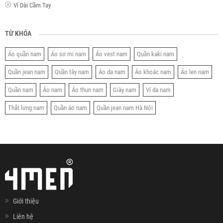
Ví Dài Cầm Tay
TỪ KHÓA
Áo quần nam
Áo sơ mi nam
Áo vest nam
Quần kaki nam
Quần jean nam
Quần tây nam
Áo da nam
Áo khoác nam
Áo len nam
Quần nam
Áo nam
Áo thun nam
Giày nam
Ví da nam
Thắt lưng nam
Quần áo nam
Quần jean nam Hà Nội
Giới thiệu
Liên hệ