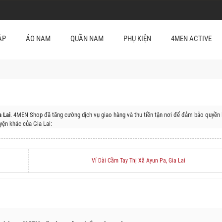
ẬP
ÁO NAM
QUẦN NAM
PHỤ KIỆN
4MEN ACTIVE
 Lai
. 4MEN Shop đã tăng cường dịch vụ giao hàng và thu tiền tận nơi để đảm bảo quyền 
ện khác của Gia Lai:
, Thành Phố Pleiku, Huyện KBang, Huyện Mang Yang, Huyện Chư Păh, Huyện Ia Grai, Thị
Ví Dài Cầm Tay Thị Xã Ayun Pa, Gia Lai