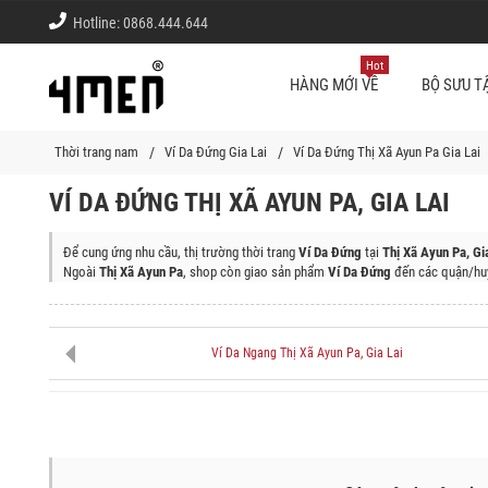
Hotline:
0868.444.644
Hot
HÀNG MỚI VỀ
BỘ SƯU T
Thời trang nam
Ví Da Đứng Gia Lai
Ví Da Đứng Thị Xã Ayun Pa Gia Lai
VÍ DA ĐỨNG THỊ XÃ AYUN PA, GIA LAI
Để cung ứng nhu cầu, thị trường thời trang
Ví Da Đứng
tại
Thị Xã Ayun Pa, Gia
Ngoài
Thị Xã Ayun Pa
, shop còn giao sản phẩm
Ví Da Đứng
đến các quận/huy
Huyện Đăk Đoa, Huyện Đăk Pơ, Huyện Ia Pa, Huyện Phú Thiện, Huyện Chư Pưh
Huyện Krông Pa
Ví Da Ngang Thị Xã Ayun Pa, Gia Lai