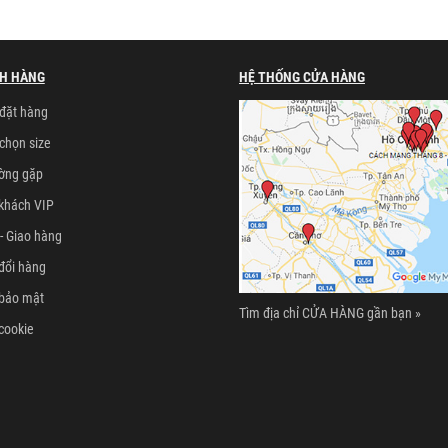
H HÀNG
HỆ THỐNG CỬA HÀNG
đặt hàng
chọn size
ường gặp
khách VIP
- Giao hàng
đổi hàng
 bảo mật
Tìm địa chỉ CỬA HÀNG gần bạn »
cookie