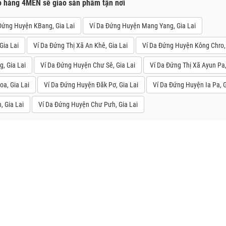
o hàng 4MEN sẽ giao sản phẩm tận nơi
Đứng Huyện KBang, Gia Lai
Ví Da Đứng Huyện Mang Yang, Gia Lai
Gia Lai
Ví Da Đứng Thị Xã An Khê, Gia Lai
Ví Da Đứng Huyện Kông Chro, 
, Gia Lai
Ví Da Đứng Huyện Chư Sê, Gia Lai
Ví Da Đứng Thị Xã Ayun Pa,
a, Gia Lai
Ví Da Đứng Huyện Đăk Pơ, Gia Lai
Ví Da Đứng Huyện Ia Pa, G
, Gia Lai
Ví Da Đứng Huyện Chư Pưh, Gia Lai