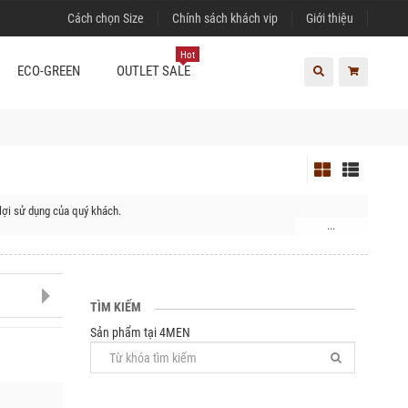
Cách chọn Size
Chính sách khách vip
Giới thiệu
Hot
ECO-GREEN
OUTLET SALE
lợi sử dụng của quý khách.
...
 Xã An Khê, Huyện Kông Chro, Huyện Đức Cơ, Huyện Chư Prông, Huyện Chư Sê,
TÌM KIẾM
Sản phẩm tại 4MEN