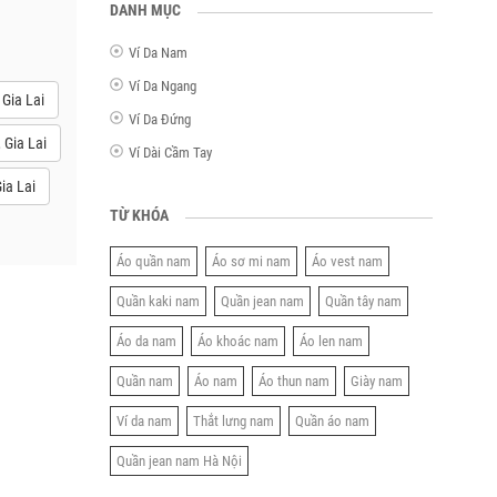
DANH MỤC
Ví Da Nam
Ví Da Ngang
Gia Lai
Ví Da Đứng
 Gia Lai
Ví Dài Cầm Tay
ia Lai
TỪ KHÓA
Áo quần nam
Áo sơ mi nam
Áo vest nam
Quần kaki nam
Quần jean nam
Quần tây nam
Áo da nam
Áo khoác nam
Áo len nam
Quần nam
Áo nam
Áo thun nam
Giày nam
Ví da nam
Thắt lưng nam
Quần áo nam
Quần jean nam Hà Nội