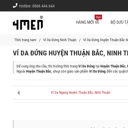
Hotline:
0868.444.644
Hot
HÀNG MỚI VỀ
BỘ SƯU T
Thời trang nam
Ví Da Đứng Ninh Thuận
Ví Da Đứng Huyện Thuận Bắc N
VÍ DA ĐỨNG HUYỆN THUẬN BẮC, NINH 
Để cung ứng nhu cầu, thị trường thời trang
Ví Da Đứng
tại
Huyện Thuận Bắc, 
Ngoài
Huyện Thuận Bắc
, shop còn giao sản phẩm
Ví Da Đứng
đến các quận/h
Huyện Bác Ái, Huyện Thuận Nam, Thành Phố Phan Rang - Tháp Chàm, Huyện N
Ví Da Ngang Huyện Thuận Bắc, Ninh Thuận