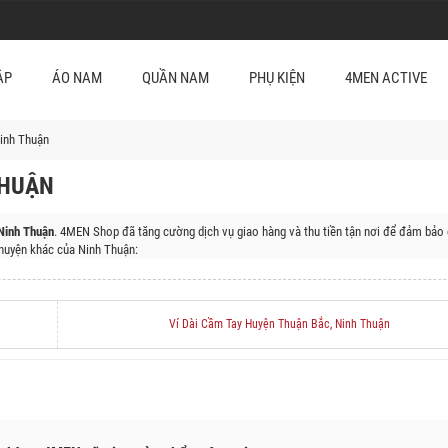
ẬP
ÁO NAM
QUẦN NAM
PHỤ KIỆN
4MEN ACTIVE
inh Thuận
THUẬN
Ninh Thuận
. 4MEN Shop đã tăng cường dịch vụ giao hàng và thu tiền tận nơi để đảm bảo 
uyện khác của Ninh Thuận:
inh Sơn, Huyện Ninh Hải, Huyện Ninh Phước
Ví Dài Cầm Tay Huyện Thuận Bắc, Ninh Thuận