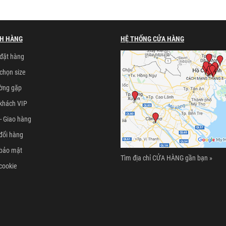
H HÀNG
HỆ THỐNG CỬA HÀNG
đặt hàng
chọn size
ường gặp
khách VIP
- Giao hàng
đổi hàng
 bảo mật
Tìm địa chỉ CỬA HÀNG gần bạn »
cookie