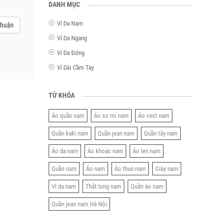
DANH MỤC
Ví Da Nam
Thuận
Ví Da Ngang
Ví Da Đứng
Ví Dài Cầm Tay
TỪ KHÓA
Áo quần nam
Áo sơ mi nam
Áo vest nam
Quần kaki nam
Quần jean nam
Quần tây nam
Áo da nam
Áo khoác nam
Áo len nam
Quần nam
Áo nam
Áo thun nam
Giày nam
Ví da nam
Thắt lưng nam
Quần áo nam
Quần jean nam Hà Nội