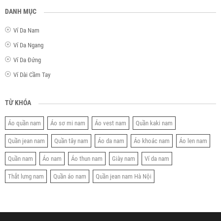
DANH MỤC
Ví Da Nam
Ví Da Ngang
Ví Da Đứng
Ví Dài Cầm Tay
TỪ KHÓA
Áo quần nam
Áo sơ mi nam
Áo vest nam
Quần kaki nam
Quần jean nam
Quần tây nam
Áo da nam
Áo khoác nam
Áo len nam
Quần nam
Áo nam
Áo thun nam
Giày nam
Ví da nam
Thắt lưng nam
Quần áo nam
Quần jean nam Hà Nội