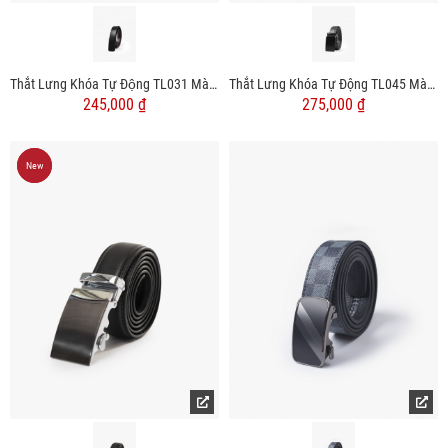
Thắt Lưng Khóa Tự Động TL031 Màu Đen
Thắt Lưng Khóa Tự Động TL045 Màu Đen
245,000 ₫
275,000 ₫
New
New