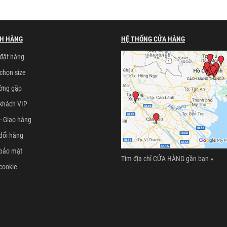
H HÀNG
HỆ THỐNG CỬA HÀNG
đặt hàng
chọn size
ường gặp
khách VIP
- Giao hàng
đổi hàng
 bảo mật
Tìm địa chỉ CỬA HÀNG gần bạn »
cookie