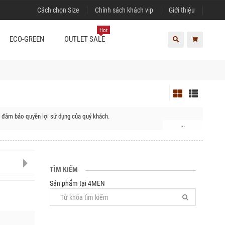
Cách chọn Size
Chính sách khách vip
Giới thiệu
Hot
ECO-GREEN
OUTLET SALE
ể đảm bảo quyền lợi sử dụng của quý khách.
...
 Huyện Krông Pắc, Huyện Krông ANa, Huyện Krông Bông, Huyện Lắk
TÌM KIẾM
Sản phẩm tại 4MEN