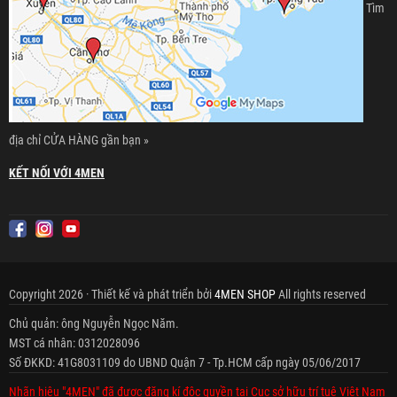
Tìm
địa chỉ CỬA HÀNG gần bạn »
KẾT NỐI VỚI 4MEN
Copyright 2026 · Thiết kế và phát triển bởi
4MEN SHOP
All rights reserved
Chủ quản: ông Nguyễn Ngọc Năm.
MST cá nhân: 0312028096
Số ĐKKD: 41G8031109 do UBND Quận 7 - Tp.HCM cấp ngày 05/06/2017
Nhãn hiệu "4MEN" đã được đăng kí độc quyền tại Cục sở hữu trí tuệ Việt Nam