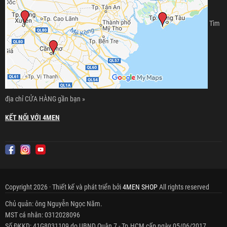
Tìm
địa chỉ CỬA HÀNG gần bạn »
KẾT NỐI VỚI 4MEN
Copyright 2026 · Thiết kế và phát triển bởi
4MEN SHOP
All rights reserved
Chủ quản: ông Nguyễn Ngọc Năm.
MST cá nhân: 0312028096
Số ĐKKD: 41G8031109 do UBND Quận 7 - Tp.HCM cấp ngày 05/06/2017