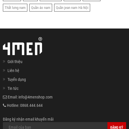
Thắt lưng nam
Quần áo nam
Quần jean nam Hà Nội
Giới thiệu
Liên hệ
Tuyển dụng
Tin tức
Email:
info@4menshop.com
Hotline:
0868.444.644
Đăng ký nhận email khuyến mãi
ĐĂNG KÝ