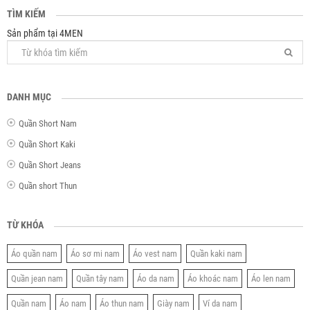
TÌM KIẾM
Sản phẩm tại 4MEN
DANH MỤC
Quần Short Nam
Quần Short Kaki
Quần Short Jeans
Quần short Thun
TỪ KHÓA
Áo quần nam
Áo sơ mi nam
Áo vest nam
Quần kaki nam
Quần jean nam
Quần tây nam
Áo da nam
Áo khoác nam
Áo len nam
Quần nam
Áo nam
Áo thun nam
Giày nam
Ví da nam