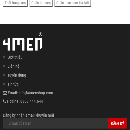
Thắt lưng nam
Quần áo nam
Quần jean nam Hà Nội
Giới thiệu
Liên hệ
Tuyển dụng
Tin tức
Email:
info@4menshop.com
Hotline:
0868.444.644
Đăng ký nhận email khuyến mãi
ĐĂNG KÝ