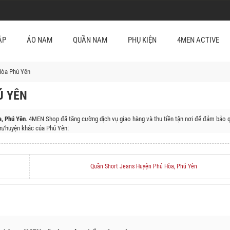
ẬP
ÁO NAM
QUẦN NAM
PHỤ KIỆN
4MEN ACTIVE
Hòa Phú Yên
Ú YÊN
, Phú Yên
. 4MEN Shop đã tăng cường dịch vụ giao hàng và thu tiền tận nơi để đảm bảo q
n/huyện khác của Phú Yên:
n Sơn Hòa, Huyện Đông Hòa, Huyện Sông Hinh, Huyện Tây Hoà
Quần Short Jeans Huyện Phú Hòa, Phú Yên