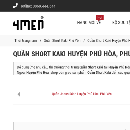
Hotline:
0868.444.644
Hot
HÀNG MỚI VỀ
BỘ SƯU T
Thời trang nam
Quần Short Kaki Phú Yên
Quần Short Kaki Huyện Phú 
QUẦN SHORT KAKI HUYỆN PHÚ HÒA, PH
Để cung ứng nhu cầu, thị trường thời trang
Quần Short Kaki
tại
Huyện Phú Hòa
Ngoài
Huyện Phú Hòa
, shop còn giao sản phẩm
Quần Short Kaki
đến các quậ
Thành phố Tuy Hòa, Huyện Đồng Xuân, Thị Xã Sông Cầu, Huyện Tuy An, Huyệ
Quần Jeans Rách Huyện Phú Hòa, Phú Yên