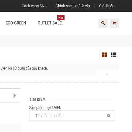
Cách chọn Size
Chính sách khách vip
Giới thiệu
Hot
ECO-GREEN
OUTLET SALE
uyền lợi sử dụng của quý khách.
...
TÌM KIẾM
Sản phẩm tại 4MEN