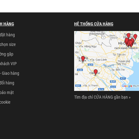
H HÀNG
HỆ THỐNG CỬA HÀNG
đặt hàng
chọn size
ường gặp
khách VIP
- Giao hàng
đổi hàng
 bảo mật
Tìm địa chỉ CỬA HÀNG gần bạn »
cookie