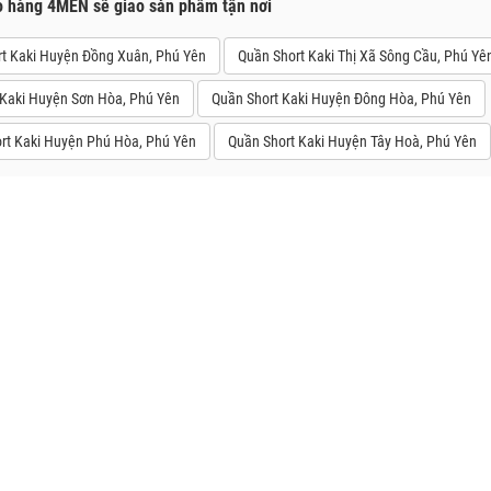
o hàng 4MEN sẽ giao sản phẩm tận nơi
t Kaki Huyện Đồng Xuân, Phú Yên
Quần Short Kaki Thị Xã Sông Cầu, Phú Yê
 Kaki Huyện Sơn Hòa, Phú Yên
Quần Short Kaki Huyện Đông Hòa, Phú Yên
rt Kaki Huyện Phú Hòa, Phú Yên
Quần Short Kaki Huyện Tây Hoà, Phú Yên