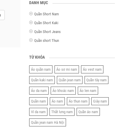
DANH MỤC
Quần Short Nam
n
Quần Short Kaki
Quần Short Jeans
Quần short Thun
TỪ KHÓA
Áo quần nam
Áo sơ mi nam
Áo vest nam
Quần kaki nam
Quần jean nam
Quần tây nam
Áo da nam
Áo khoác nam
Áo len nam
Quần nam
Áo nam
Áo thun nam
Giày nam
Ví da nam
Thắt lưng nam
Quần áo nam
Quần jean nam Hà Nội