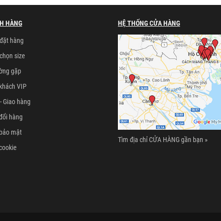
H HÀNG
HỆ THỐNG CỬA HÀNG
đặt hàng
chọn size
ường gặp
khách VIP
- Giao hàng
đổi hàng
 bảo mật
Tìm địa chỉ CỬA HÀNG gần bạn »
cookie