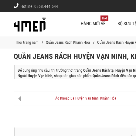
Hotline:
0868.444.644
Hot
HÀNG MỚI VỀ
BỘ SƯU T
Thời trang nam
Quần Jeans Rách Khánh Hòa
Quần Jeans Rách Huyện 
QUẦN JEANS RÁCH HUYỆN VẠN NINH, 
Để cung ứng nhu cầu, thị trường thời trang
Quần Jeans Rách
tại
Huyện Vạn Ni
Ngoài
Huyện Vạn Ninh
, shop còn giao sản phẩm
Quần Jeans Rách
đến các qu
Thành phố Nha Trang, Thị Xã Ninh Hòa, Huyện Diên Khánh, Thành Phố Cam 
Áo Khoác Da Huyện Vạn Ninh, Khánh Hòa