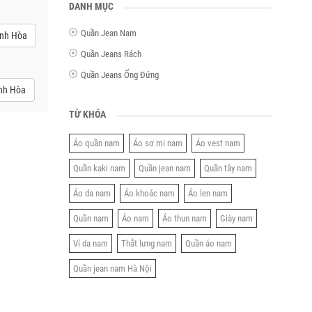
DANH MỤC
Quần Jean Nam
ánh Hòa
Quần Jeans Rách
Quần Jeans Ống Đứng
nh Hòa
TỪ KHÓA
Áo quần nam
Áo sơ mi nam
Áo vest nam
Quần kaki nam
Quần jean nam
Quần tây nam
Áo da nam
Áo khoác nam
Áo len nam
Quần nam
Áo nam
Áo thun nam
Giày nam
Ví da nam
Thắt lưng nam
Quần áo nam
Quần jean nam Hà Nội