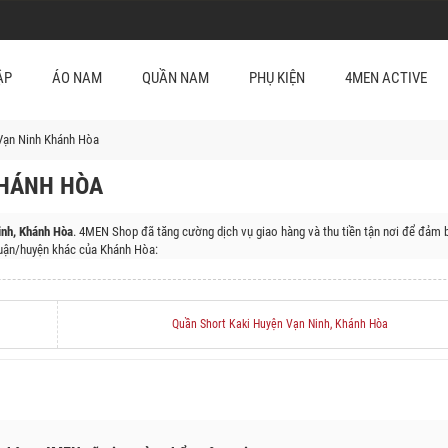
ẬP
ÁO NAM
QUẦN NAM
PHỤ KIỆN
4MEN ACTIVE
Vạn Ninh Khánh Hòa
KHÁNH HÒA
nh, Khánh Hòa
. 4MEN Shop đã tăng cường dịch vụ giao hàng và thu tiền tận nơi để đảm 
ận/huyện khác của Khánh Hòa:
Ranh, Huyện Khánh Vĩnh, Huyện Khánh Sơn, Huyện Trường Sa, Huyện Cam Lâm
Quần Short Kaki Huyện Vạn Ninh, Khánh Hòa