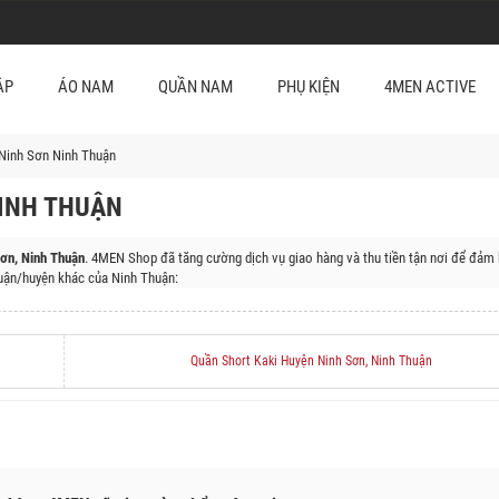
ẬP
ÁO NAM
QUẦN NAM
PHỤ KIỆN
4MEN ACTIVE
Ninh Sơn Ninh Thuận
INH THUẬN
ơn, Ninh Thuận
. 4MEN Shop đã tăng cường dịch vụ giao hàng và thu tiền tận nơi để đảm 
ận/huyện khác của Ninh Thuận:
háp Chàm, Huyện Ninh Hải, Huyện Ninh Phước
Quần Short Kaki Huyện Ninh Sơn, Ninh Thuận