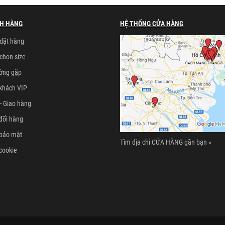
H HÀNG
HỆ THỐNG CỬA HÀNG
đặt hàng
chọn size
ường gặp
khách VIP
- Giao hàng
đổi hàng
 bảo mật
Tìm địa chỉ CỬA HÀNG gần bạn »
cookie