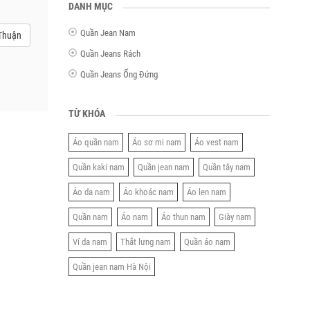
DANH MỤC
Quần Jean Nam
Thuận
Quần Jeans Rách
Quần Jeans Ống Đứng
TỪ KHÓA
Áo quần nam
Áo sơ mi nam
Áo vest nam
Quần kaki nam
Quần jean nam
Quần tây nam
Áo da nam
Áo khoác nam
Áo len nam
Quần nam
Áo nam
Áo thun nam
Giày nam
Ví da nam
Thắt lưng nam
Quần áo nam
Quần jean nam Hà Nội