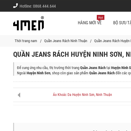
Hotline:
0868.444.644
Hot
HÀNG MỚI VỀ
BỘ SƯU T
Thời trang nam
Quần Jeans Rách Ninh Thuận
Quần Jeans Rách Huyện 
QUẦN JEANS RÁCH HUYỆN NINH SƠN, N
Để cung ứng nhu cầu, thị trường thời trang
Quần Jeans Rách
tại
Huyện Ninh S
Ngoài
Huyện Ninh Sơn
, shop còn giao sản phẩm
Quần Jeans Rách
đến các qu
Huyện Bác Ái, Huyện Thuận Bắc, Huyện Thuận Nam, Thành Phố Phan Rang - T
Áo Khoác Da Huyện Ninh Sơn, Ninh Thuận