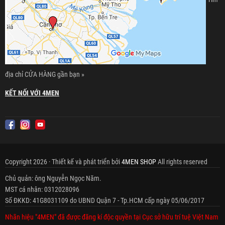
địa chỉ CỬA HÀNG gần bạn »
KẾT NỐI VỚI 4MEN
Copyright 2026 · Thiết kế và phát triển bởi
4MEN SHOP
All rights reserved
Chủ quản: ông Nguyễn Ngọc Năm.
MST cá nhân: 0312028096
Số ĐKKD: 41G8031109 do UBND Quận 7 - Tp.HCM cấp ngày 05/06/2017
Nhãn hiệu "4MEN" đã được đăng kí độc quyền tại Cục sở hữu trí tuệ Việt Nam