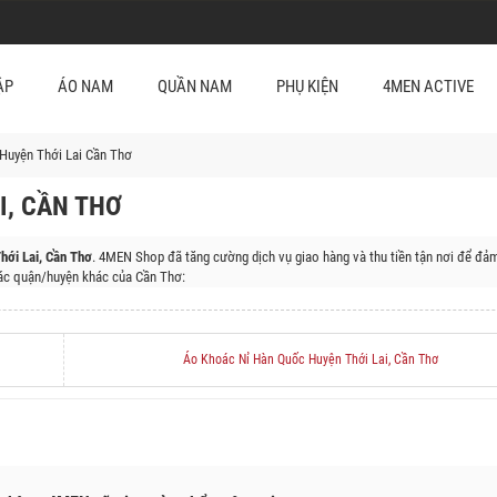
ẬP
ÁO NAM
QUẦN NAM
PHỤ KIỆN
4MEN ACTIVE
Huyện Thới Lai Cần Thơ
I, CẦN THƠ
hới Lai, Cần Thơ
. 4MEN Shop đã tăng cường dịch vụ giao hàng và thu tiền tận nơi để đả
c quận/huyện khác của Cần Thơ:
ền, Quận Bình Thủy, Quận Cái Răng, Quận Ninh Kiều
Áo Khoác Nỉ Hàn Quốc Huyện Thới Lai, Cần Thơ