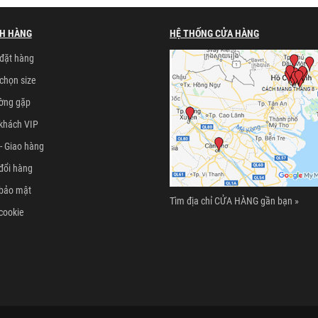
H HÀNG
HỆ THỐNG CỬA HÀNG
đặt hàng
chọn size
ường gặp
khách VIP
- Giao hàng
đổi hàng
 bảo mật
Tìm địa chỉ CỬA HÀNG gần bạn »
cookie