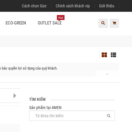
Cách chọn Size
Chính sách khách vip
Giới thiệu
Hot
ECO-GREEN
OUTLET SALE
m bảo quyền lợi sử dụng của quý khách.
...
TÌM KIẾM
Sản phẩm tại 4MEN