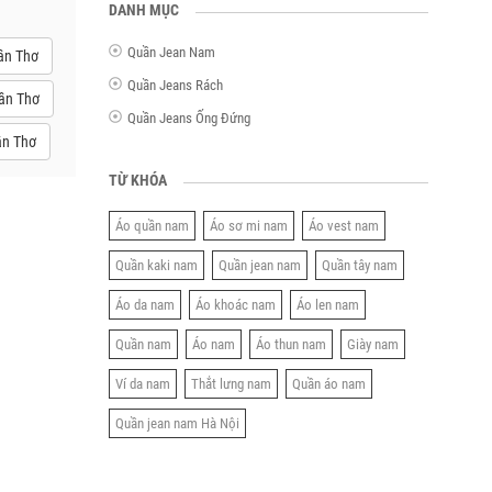
DANH MỤC
Quần Jean Nam
ần Thơ
Quần Jeans Rách
ần Thơ
Quần Jeans Ống Đứng
ần Thơ
TỪ KHÓA
Áo quần nam
Áo sơ mi nam
Áo vest nam
Quần kaki nam
Quần jean nam
Quần tây nam
Áo da nam
Áo khoác nam
Áo len nam
Quần nam
Áo nam
Áo thun nam
Giày nam
Ví da nam
Thắt lưng nam
Quần áo nam
Quần jean nam Hà Nội