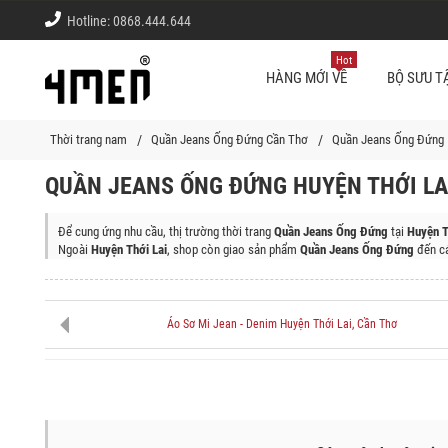
Hotline:
0868.444.644
Hot
HÀNG MỚI VỀ
BỘ SƯU T
Thời trang nam
Quần Jeans Ống Đứng Cần Thơ
Quần Jeans Ống Đứng 
QUẦN JEANS ỐNG ĐỨNG HUYỆN THỚI LA
Để cung ứng nhu cầu, thị trường thời trang
Quần Jeans Ống Đứng
tại
Huyện T
Ngoài
Huyện Thới Lai
, shop còn giao sản phẩm
Quần Jeans Ống Đứng
đến cá
Huyện Vĩnh Thạnh, Huyện Cờ Đỏ, Quận Thốt Nốt, Quận Ô Môn, Huyện Phong Đi
Áo Sơ Mi Jean - Denim Huyện Thới Lai, Cần Thơ