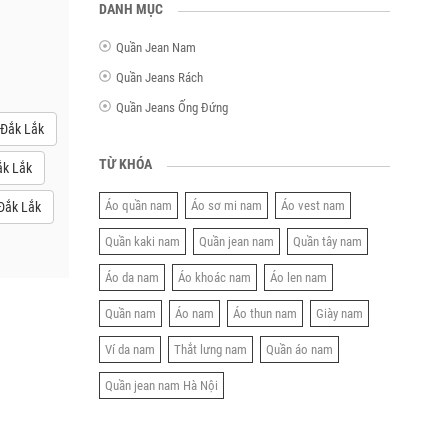
DANH MỤC
Quần Jean Nam
Quần Jeans Rách
Quần Jeans Ống Đứng
 Đắk Lắk
TỪ KHÓA
ắk Lắk
Áo quần nam
Áo sơ mi nam
Áo vest nam
Đắk Lắk
Quần kaki nam
Quần jean nam
Quần tây nam
Áo da nam
Áo khoác nam
Áo len nam
Quần nam
Áo nam
Áo thun nam
Giày nam
Ví da nam
Thắt lưng nam
Quần áo nam
Quần jean nam Hà Nội