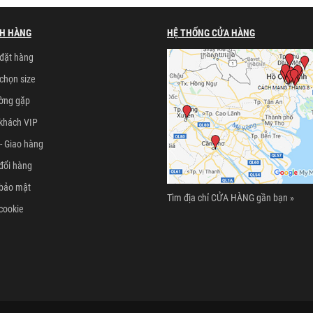
H HÀNG
HỆ THỐNG CỬA HÀNG
đặt hàng
chọn size
ường gặp
khách VIP
- Giao hàng
đổi hàng
 bảo mật
Tìm địa chỉ CỬA HÀNG gần bạn »
cookie