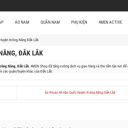
ẬP
ÁO NAM
QUẦN NAM
PHỤ KIỆN
4MEN ACTIVE
Huyện Krông Năng Đắk Lắk
NĂNG, ĐẮK LẮK
rông Năng, Đắk Lắk
. 4MEN Shop đã tăng cường dịch vụ giao hàng và thu tiền tận nơi để
n các quận/huyện khác của Đắk Lắk:
Huyện Ea Súp, Huyện Krông Búk, Huyện Buôn Đôn, Huyện Cư M'gar, Huyện Ea Kar, Huyện 
Áo Khoác Nỉ Hàn Quốc Huyện Krông Năng, Đắk Lắk