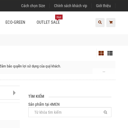
Cách chọn Size
Chính sách khách vip
Giới thiệu
Hot
ECO-GREEN
OUTLET SALE
 đảm bảo quyền lợi sử dụng của quý khách.
...
M'Đrắk, Huyện Krông Pắc, Huyện Krông ANa, Huyện Krông Bông, Huyện Lắk
TÌM KIẾM
Sản phẩm tại 4MEN