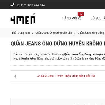
Hotline:
0868.444.644
Hot
HÀNG MỚI VỀ
BỘ SƯU T
Thời trang nam
Quần Jeans Ống Đứng Đắk Lắk
Quần Jeans Ống Đứng 
QUẦN JEANS ỐNG ĐỨNG HUYỆN KRÔNG 
Để cung ứng nhu cầu, thị trường thời trang
Quần Jeans Ống Đứng
tại
Huyện K
Ngoài
Huyện Krông Năng
, shop còn giao sản phẩm
Quần Jeans Ống Đứng
đế
Thị Xã Buôn Hồ, Huyện Cư Kuin, Thành phố Buôn Ma Thuột, Huyện Ea H'leo, 
Áo Sơ Mi Jean - Denim Huyện Krông Năng, Đắk Lắk