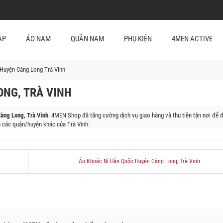
ẬP
ÁO NAM
QUẦN NAM
PHỤ KIỆN
4MEN ACTIVE
Huyện Càng Long Trà Vinh
NG, TRÀ VINH
àng Long, Trà Vinh
. 4MEN Shop đã tăng cường dịch vụ giao hàng và thu tiền tận nơi để 
 các quận/huyện khác của Trà Vinh:
n Cầu Ngang, Huyện Trà Cú, Huyện Duyên Hải
Áo Khoác Nỉ Hàn Quốc Huyện Càng Long, Trà Vinh