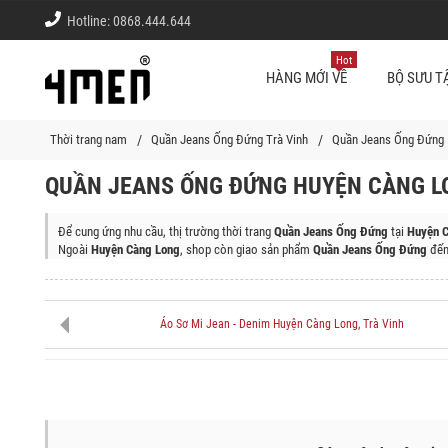
Hotline:
0868.444.644
Hot
HÀNG MỚI VỀ
BỘ SƯU T
Thời trang nam
Quần Jeans Ống Đứng Trà Vinh
Quần Jeans Ống Đứng 
QUẦN JEANS ỐNG ĐỨNG HUYỆN CÀNG LO
Để cung ứng nhu cầu, thị trường thời trang
Quần Jeans Ống Đứng
tại
Huyện C
Ngoài
Huyện Càng Long
, shop còn giao sản phẩm
Quần Jeans Ống Đứng
đến
Thành Phố Trà Vinh, Huyện Châu Thành, Huyện Cầu Kè, Huyện Tiểu Cần, Huyệ
Áo Sơ Mi Jean - Denim Huyện Càng Long, Trà Vinh