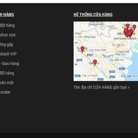
H HÀNG
HỆ THỐNG CỬA HÀNG
đặt hàng
chọn size
ường gặp
khách VIP
- Giao hàng
đổi hàng
 bảo mật
Tìm địa chỉ CỬA HÀNG gần bạn »
cookie