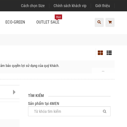
Cách chọn Size
Chính sách khách vip
Giới thiệu
Hot
ECO-GREEN
OUTLET SALE
đảm bảo quyền lợi sử dụng của quý khách.
...
TÌM KIẾM
Sản phẩm tại 4MEN