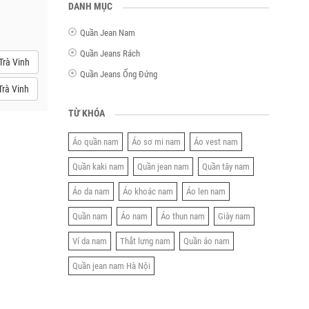
DANH MỤC
Quần Jean Nam
Quần Jeans Rách
Trà Vinh
Quần Jeans Ống Đứng
rà Vinh
TỪ KHÓA
Áo quần nam
Áo sơ mi nam
Áo vest nam
Quần kaki nam
Quần jean nam
Quần tây nam
Áo da nam
Áo khoác nam
Áo len nam
Quần nam
Áo nam
Áo thun nam
Giày nam
Ví da nam
Thắt lưng nam
Quần áo nam
Quần jean nam Hà Nội