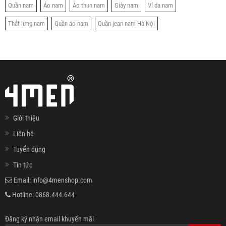
Quần nam
Áo nam
Áo thun nam
Giày nam
Ví da nam
Thắt lưng nam
Quần áo nam
Quần jean nam Hà Nội
Giới thiệu
Liên hệ
Tuyển dụng
Tin tức
Email:
info@4menshop.com
Hotline:
0868.444.644
Đăng ký nhận email khuyến mãi