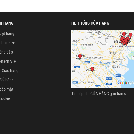
H HÀNG
HỆ THỐNG CỬA HÀNG
đặt hàng
chọn size
ường gặp
khách VIP
- Giao hàng
đổi hàng
 bảo mật
Tìm địa chỉ CỬA HÀNG gần bạn »
cookie