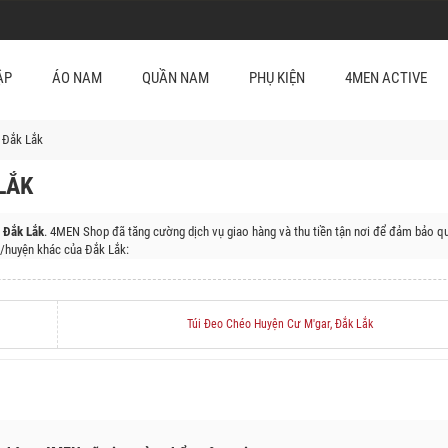
ẬP
ÁO NAM
QUẦN NAM
PHỤ KIỆN
4MEN ACTIVE
 Đắk Lắk
LẮK
 Đắk Lắk
. 4MEN Shop đã tăng cường dịch vụ giao hàng và thu tiền tận nơi để đảm bảo qu
/huyện khác của Đắk Lắk:
Huyện Ea Súp, Huyện Krông Năng, Huyện Krông Búk, Huyện Buôn Đôn, Huyện Ea Kar, Huy
Túi Đeo Chéo Huyện Cư M'gar, Đắk Lắk