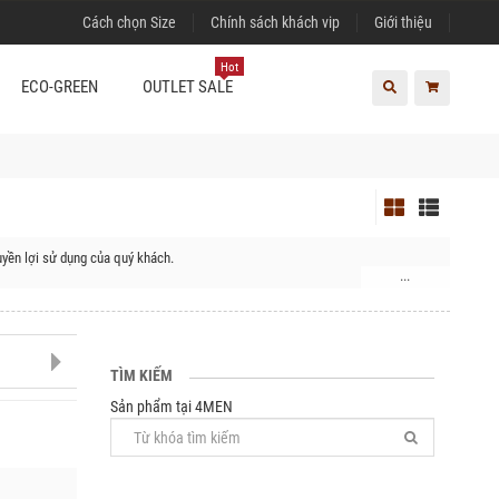
Cách chọn Size
Chính sách khách vip
Giới thiệu
Hot
ECO-GREEN
OUTLET SALE
yền lợi sử dụng của quý khách.
...
ện M'Đrắk, Huyện Krông Pắc, Huyện Krông ANa, Huyện Krông Bông, Huyện Lắk
TÌM KIẾM
Sản phẩm tại 4MEN