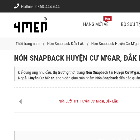
Hotline:
0868.444.644
Hot
HÀNG MỚI VỀ
BỘ SƯU T
Thời trang nam
Nón Snapback Đắk Lắk
Nón Snapback Huyện Cư M'gar
NÓN SNAPBACK HUYỆN CƯ M'GAR, ĐẮK 
Để cung ứng nhu cầu, thị trường thời trang
Nón Snapback
tại
Huyện Cư M'gar,
Ngoài
Huyện Cư M'gar
, shop còn giao sản phẩm
Nón Snapback
đến các quận
Thị Xã Buôn Hồ, Huyện Cư Kuin, Thành phố Buôn Ma Thuột, Huyện Ea H'leo, 
Nón Lưỡi Trai Huyện Cư M'gar, Đắk Lắk