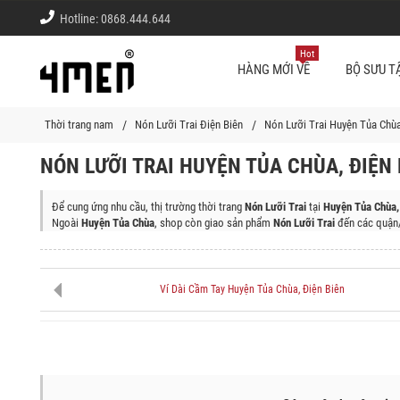
Hotline:
0868.444.644
Hot
HÀNG MỚI VỀ
BỘ SƯU T
Thời trang nam
Nón Lưỡi Trai Điện Biên
Nón Lưỡi Trai Huyện Tủa Chùa
NÓN LƯỠI TRAI HUYỆN TỦA CHÙA, ĐIỆN 
Để cung ứng nhu cầu, thị trường thời trang
Nón Lưỡi Trai
tại
Huyện Tủa Chùa,
Ngoài
Huyện Tủa Chùa
, shop còn giao sản phẩm
Nón Lưỡi Trai
đến các quận/
Thành Phố Điện Biên Phủ, Thị Xã Mường Lay, Huyện Điện Biên, Huyện Điện
Ví Dài Cầm Tay Huyện Tủa Chùa, Điện Biên