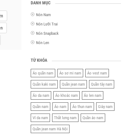
DANH MỤC
Nón Nam
ên
Nón Lưỡi Trai
ên
Nón Snapback
Nón Len
TỪ KHÓA
Áo quần nam
Áo sơ mi nam
Áo vest nam
Quần kaki nam
Quần jean nam
Quần tây nam
Áo da nam
Áo khoác nam
Áo len nam
Quần nam
Áo nam
Áo thun nam
Giày nam
Ví da nam
Thắt lưng nam
Quần áo nam
Quần jean nam Hà Nội