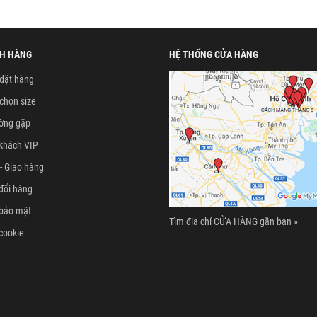
H HÀNG
HỆ THỐNG CỬA HÀNG
đặt hàng
chọn size
ường gặp
khách VIP
- Giao hàng
đổi hàng
 bảo mật
Tìm địa chỉ CỬA HÀNG gần bạn »
cookie