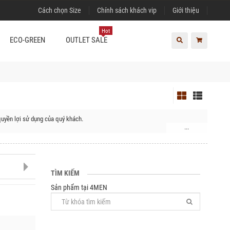
Cách chọn Size
Chính sách khách vip
Giới thiệu
Hot
ECO-GREEN
OUTLET SALE
uyền lợi sử dụng của quý khách.
...
uyện Nậm Pồ
TÌM KIẾM
Sản phẩm tại 4MEN