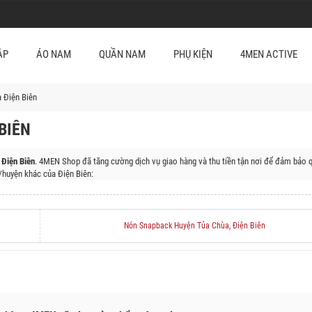
ẬP
ÁO NAM
QUẦN NAM
PHỤ KIỆN
4MEN ACTIVE
 Điện Biên
BIÊN
 Điện Biên
. 4MEN Shop đã tăng cường dịch vụ giao hàng và thu tiền tận nơi để đảm bảo q
huyện khác của Điện Biên:
 Biên Đông, Huyện Mường Ảng, Huyện Mường Chà, Huyện Mường Nhé, Huyện Tuần Giáo, H
Nón Snapback Huyện Tủa Chùa, Điện Biên