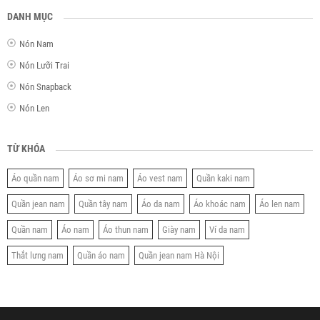
DANH MỤC
Nón Nam
Nón Lưỡi Trai
Nón Snapback
Nón Len
TỪ KHÓA
Áo quần nam
Áo sơ mi nam
Áo vest nam
Quần kaki nam
Quần jean nam
Quần tây nam
Áo da nam
Áo khoác nam
Áo len nam
Quần nam
Áo nam
Áo thun nam
Giày nam
Ví da nam
Thắt lưng nam
Quần áo nam
Quần jean nam Hà Nội