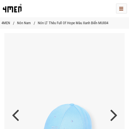
Me
4MEN
Nón Nam
Nón LT Thêu Full Of Hope Màu Xanh Biển MU004