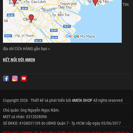
Tìm
địa chỉ CỬA HÀNG gần bạn »
KẾT NỐI VỚI 4MEN
Copyright 2026 · Thiết kế và phát triển bởi
4MEN SHOP
All rights reserved
Chủ quản: ông Nguyễn Ngọc Năm.
MST cá nhân: 0312028096
Số ĐKKD: 41G8031109 do UBND Quận 7 - Tp.HCM cấp ngày 05/06/2017
Nhãn hiệu "4MEN" đã được đăng kí độc quyền tại Cục sở hữu trí tuệ Việt Nam