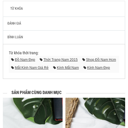
TỪ KHÓA
ĐÁNH GIÁ
BÌNH LUẬN
Từ khóa thời trang:
Đồ Nam Đẹp
Thời Trang Nam 2015
Shop Đồ Nam Hcm
Mắt Kính Nam Giá Rẻ
Kính Mắt Nam
Kính Nam Đẹp
Mắt Kính Nam Hàng Hiệu
Mắt Kính Mát Nam
Kính Thời Trang Hàng Hiệu
Mẫu Kính Nam Đẹp
SẢN PHẨM CÙNG DANH MỤC