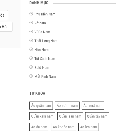
DANH MỤC
Phụ Kiện Nam
Hòa
Vớ nam
h Hòa
Ví Da Nam
Thắt Lưng Nam
Nón Nam
Túi Xách Nam
Balô Nam
Mắt Kính Nam
TỪ KHÓA
Áo quần nam
Áo sơ mi nam
Áo vest nam
Quần kaki nam
Quần jean nam
Quần tây nam
Áo da nam
Áo khoác nam
Áo len nam