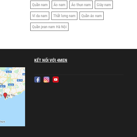
Quần nam
Áo nam
Áo thun nam
Giày nam
Ví da nam
Thắt lưng nam
Quần áo nam
Quần jean nam Hà Nội
KẾT NỐI VỚI 4MEN