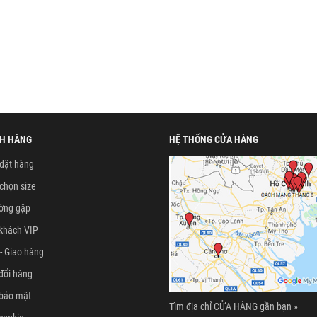
H HÀNG
HỆ THỐNG CỬA HÀNG
đặt hàng
chọn size
ường gặp
khách VIP
- Giao hàng
đổi hàng
 bảo mật
Tìm địa chỉ CỬA HÀNG gần bạn »