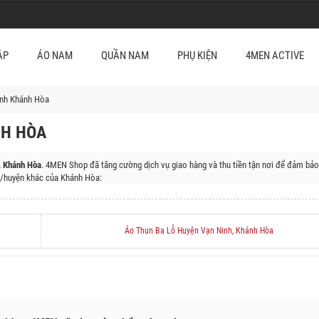
ẬP
ÁO NAM
QUẦN NAM
PHỤ KIỆN
4MEN ACTIVE
nh Khánh Hòa
NH HÒA
, Khánh Hòa
. 4MEN Shop đã tăng cường dịch vụ giao hàng và thu tiền tận nơi để đảm bảo
/huyện khác của Khánh Hòa:
Ranh, Huyện Khánh Vĩnh, Huyện Khánh Sơn, Huyện Trường Sa, Huyện Cam Lâm
Áo Thun Ba Lỗ Huyện Vạn Ninh, Khánh Hòa