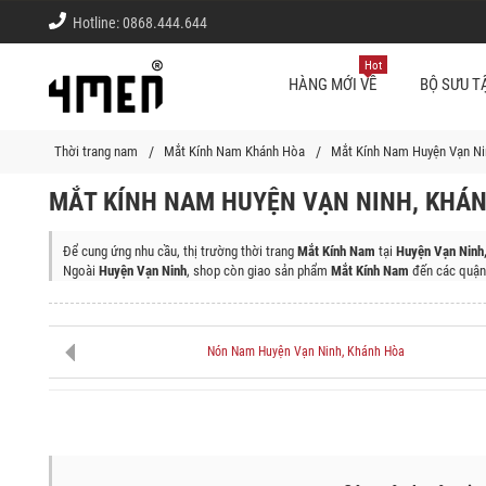
Hotline:
0868.444.644
Hot
HÀNG MỚI VỀ
BỘ SƯU T
Thời trang nam
Mắt Kính Nam Khánh Hòa
Mắt Kính Nam Huyện Vạn Ni
MẮT KÍNH NAM HUYỆN VẠN NINH, KHÁ
Để cung ứng nhu cầu, thị trường thời trang
Mắt Kính Nam
tại
Huyện Vạn Ninh
Ngoài
Huyện Vạn Ninh
, shop còn giao sản phẩm
Mắt Kính Nam
đến các quận
Thành phố Nha Trang, Thị Xã Ninh Hòa, Huyện Diên Khánh, Thành Phố Cam 
Nón Nam Huyện Vạn Ninh, Khánh Hòa