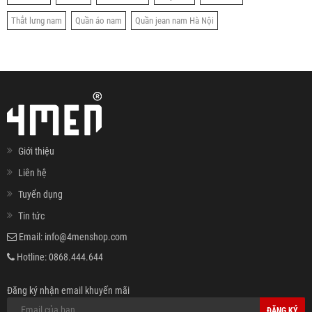
Thắt lưng nam
Quần áo nam
Quần jean nam Hà Nội
Giới thiệu
Liên hệ
Tuyển dụng
Tin tức
Email:
info@4menshop.com
Hotline:
0868.444.644
Đăng ký nhận email khuyến mãi
ĐĂNG KÝ