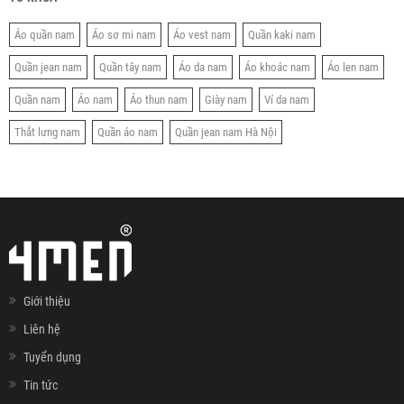
Áo quần nam
Áo sơ mi nam
Áo vest nam
Quần kaki nam
Quần jean nam
Quần tây nam
Áo da nam
Áo khoác nam
Áo len nam
Quần nam
Áo nam
Áo thun nam
Giày nam
Ví da nam
Thắt lưng nam
Quần áo nam
Quần jean nam Hà Nội
Giới thiệu
Liên hệ
Tuyển dụng
Tin tức