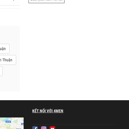
huận
nh Thuận
KẾT NỐI VỚI 4MEN