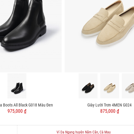
ea Boots All Black G018 Màu Đen
Giày Lười Trơn 4MEN G024
975,000 ₫
875,000 ₫
Ví Da Ngang huyện Năm Căn, Cà Mau