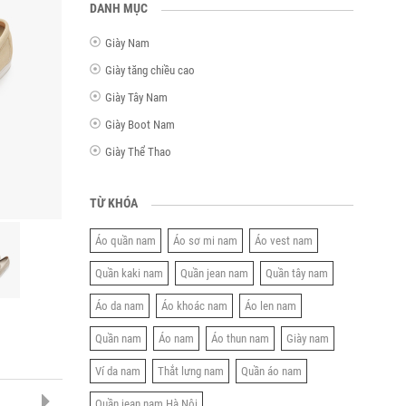
DANH MỤC
Giày Nam
Giày tăng chiều cao
Giày Tây Nam
Giày Boot Nam
Giày Thể Thao
TỪ KHÓA
Áo quần nam
Áo sơ mi nam
Áo vest nam
Quần kaki nam
Quần jean nam
Quần tây nam
Áo da nam
Áo khoác nam
Áo len nam
Quần nam
Áo nam
Áo thun nam
Giày nam
Ví da nam
Thắt lưng nam
Quần áo nam
Quần jean nam Hà Nội