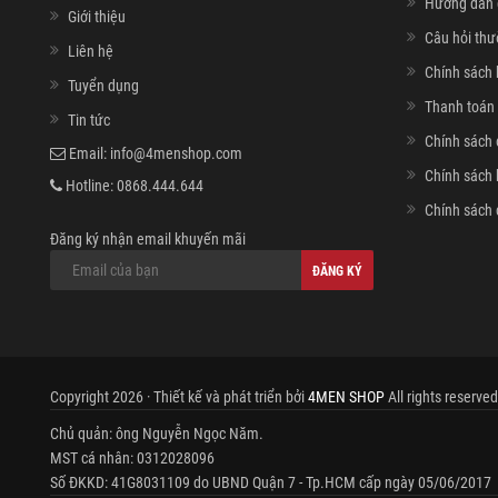
Hướng dẫn 
Giới thiệu
Câu hỏi th
Liên hệ
Chính sách 
Tuyển dụng
Thanh toán 
Tin tức
Chính sách 
Email:
info@4menshop.com
Chính sách
Hotline:
0868.444.644
Chính sách 
Đăng ký nhận email khuyến mãi
ĐĂNG KÝ
Copyright 2026 · Thiết kế và phát triển bởi
4MEN SHOP
All rights reserved
Chủ quản: ông Nguyễn Ngọc Năm.
MST cá nhân: 0312028096
Số ĐKKD: 41G8031109 do UBND Quận 7 - Tp.HCM cấp ngày 05/06/2017