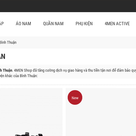
ẬP
ÁO NAM
QUẦN NAM
PHỤ KIỆN
4MEN ACTIVE
 Bình Thuận
ẬN
nh Thuận
. 4MEN Shop đã tăng cường dịch vụ giao hàng và thu tiền tận nơi để đảm bảo quy
ện khác của Bình Thuận:
 Bắc, Huyện Hàm Thuận Nam, Huyện Tánh Linh, Huyện Hàm Tân, Huyện Đức Linh, Huyện P
New
New