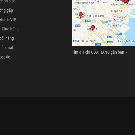
chọn size
ường gặp
khách VIP
- Giao hàng
đổi hàng
 bảo mật
Tìm địa chỉ CỬA HÀNG gần bạn »
cookie