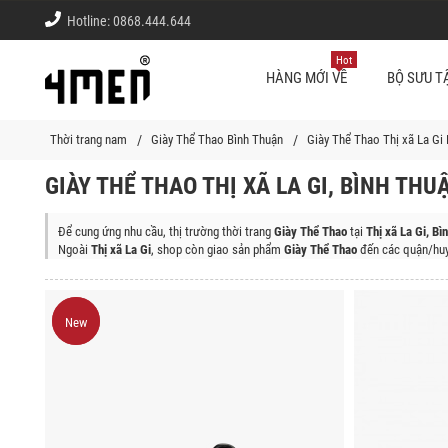
Hotline:
0868.444.644
Hot
HÀNG MỚI VỀ
BỘ SƯU T
Thời trang nam
Giày Thể Thao Bình Thuận
Giày Thể Thao Thị xã La Gi
GIÀY THỂ THAO THỊ XÃ LA GI, BÌNH THU
Để cung ứng nhu cầu, thị trường thời trang
Giày Thể Thao
tại
Thị xã La Gi, Bì
Ngoài
Thị xã La Gi
, shop còn giao sản phẩm
Giày Thể Thao
đến các quận/huy
Thành Phố Phan Thiết, Huyện Tuy Phong, Huyện Bắc Bình, Huyện Hàm Thuận
New
New