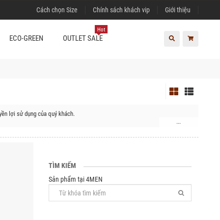
Cách chọn Size
Chính sách khách vip
Giới thiệu
Hot
ECO-GREEN
OUTLET SALE
ền lợi sử dụng của quý khách.
...
hú Qúy
TÌM KIẾM
Sản phẩm tại 4MEN