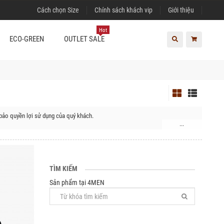
Cách chọn Size
Chính sách khách vip
Giới thiệu
Hot
ECO-GREEN
OUTLET SALE
bảo quyền lợi sử dụng của quý khách.
...
ã Bình Long
TÌM KIẾM
Sản phẩm tại 4MEN