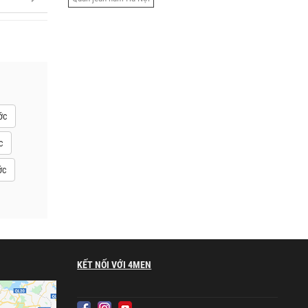
ớc
c
ớc
KẾT NỐI VỚI 4MEN