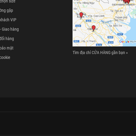
chọn size
ường gặp
khách VIP
- Giao hàng
đổi hàng
 bảo mật
Tìm địa chỉ CỬA HÀNG gần bạn »
cookie