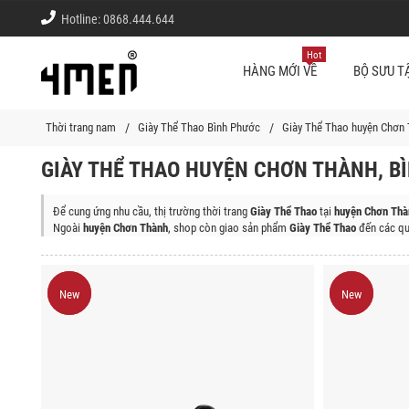
Hotline:
0868.444.644
Hot
HÀNG MỚI VỀ
BỘ SƯU T
Thời trang nam
Giày Thể Thao Bình Phước
Giày Thể Thao huyện Chơn
GIÀY THỂ THAO HUYỆN CHƠN THÀNH, B
Để cung ứng nhu cầu, thị trường thời trang
Giày Thể Thao
tại
huyện Chơn Thà
Ngoài
huyện Chơn Thành
, shop còn giao sản phẩm
Giày Thể Thao
đến các qu
Huyện Phú Riềng, Thị xã Đồng Xoài, Huyện Bù Đốp, Huyện Bù Gia Mập, Huyện
New
New
New
New