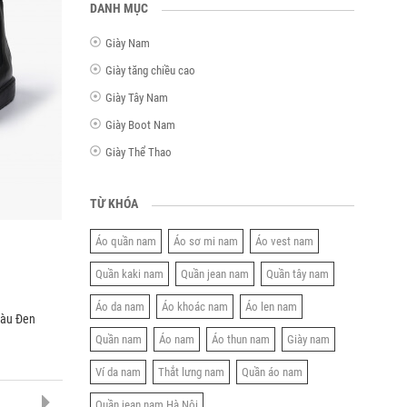
DANH MỤC
Giày Nam
Giày tăng chiều cao
Giày Tây Nam
Giày Boot Nam
Giày Thể Thao
TỪ KHÓA
Áo quần nam
Áo sơ mi nam
Áo vest nam
Quần kaki nam
Quần jean nam
Quần tây nam
Áo da nam
Áo khoác nam
Áo len nam
Màu Đen
Quần nam
Áo nam
Áo thun nam
Giày nam
Ví da nam
Thắt lưng nam
Quần áo nam
Quần jean nam Hà Nội