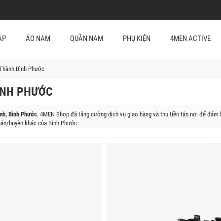
ẬP
ÁO NAM
QUẦN NAM
PHỤ KIỆN
4MEN ACTIVE
 Thành Bình Phước
ÌNH PHƯỚC
nh, Bình Phước
. 4MEN Shop đã tăng cường dịch vụ giao hàng và thu tiền tận nơi để đảm 
ận/huyện khác của Bình Phước:
 Hớn Quảng, Huyện Đồng Phú, Thị Xã Phước Long, Huyện Lộc Ninh, Huyện Bù Đăng, Thị X