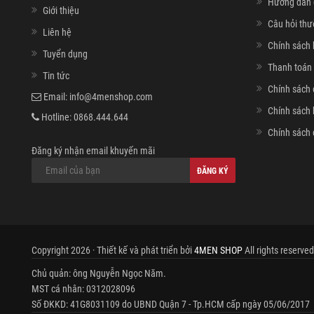
Hướng dẫn 
Giới thiệu
Câu hỏi th
Liên hệ
Chính sách 
Tuyển dụng
Thanh toán 
Tin tức
Chính sách 
Email:
info@4menshop.com
Chính sách
Hotline:
0868.444.644
Chính sách 
Đăng ký nhận email khuyến mãi
ĐĂNG KÝ
Copyright 2026 · Thiết kế và phát triển bởi
4MEN SHOP
All rights reserved
Chủ quản: ông Nguyễn Ngọc Năm.
MST cá nhân: 0312028096
Số ĐKKD: 41G8031109 do UBND Quận 7 - Tp.HCM cấp ngày 05/06/2017